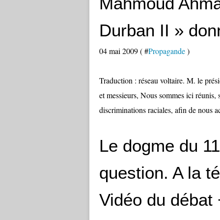
Mahmoud Ahmadi
Durban II » donn
04 mai 2009 ( #
Propagande
)
Traduction : réseau voltaire. M. le pré
et messieurs, Nous sommes ici réunis, s
discriminations raciales, afin de nous a
Le dogme du 11
question. A la t
Vidéo du débat 