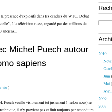
Rech
 la présence d'explosifs dans les cendres du WTC, Débat
icielle", à la télévision russe, regardé par des millions de
 D'anciens...
Arch
ec Michel Puech autour
2010
Homo sapiens
Nove
Octo
Juin
(
Mai
(
n vie
)
Avril
2009
. Puech veuille visiblement (et justement !! selon nous) se
2008
 technique, il n'y parvient pas et finit toujours par reconduire