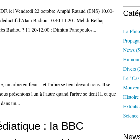
i Vendredi 22 octobre Amphi Rataud (ENS) 10.00-
Caté
e déductif d’Alain Badiou 10.40-11.20 : Mehdi Belhaj
rès Badiou ? 11.20-12.00 : Dimitra Panopoulos...
La Phil
Propaga
News
(5
Humour
Divers
(
Le "cas
un arbre en fleur – et l'arbre se tient devant nous. Il se
Mouveme
us présentons l'un à l'autre quand l'arbre se tient là, et que
Histoire
 dans un...
Extraits
Science
diatique : la BBC
News