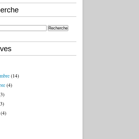
erche
ives
mbre
(14)
bre
(4)
3)
3)
(4)