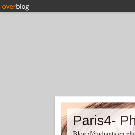
Paris4- Ph
Blog d'étudiants en phi