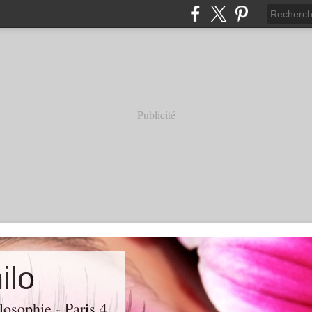
Publicité
ilo
losophie - Paris 4.