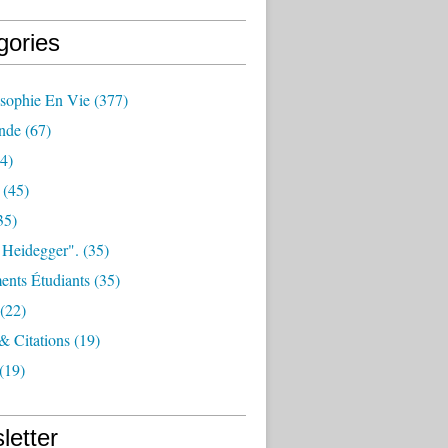
gories
osophie En Vie
(377)
nde
(67)
4)
(45)
35)
 Heidegger".
(35)
nts Étudiants
(35)
(22)
 & Citations
(19)
(19)
letter