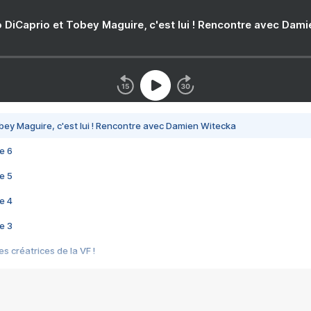
 DiCaprio et Tobey Maguire, c'est lui ! Rencontre avec Dam
bey Maguire, c'est lui ! Rencontre avec Damien Witecka
e 6
e 5
e 4
e 3
s créatrices de la VF !
e 2
e 1