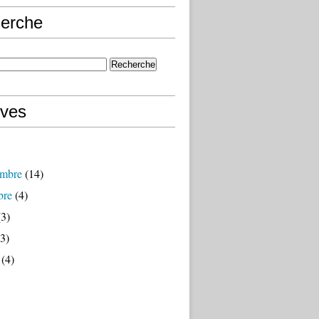
erche
ives
mbre
(14)
bre
(4)
3)
3)
(4)