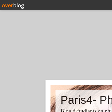
Paris4- Ph
Blog d'étudiants en phi