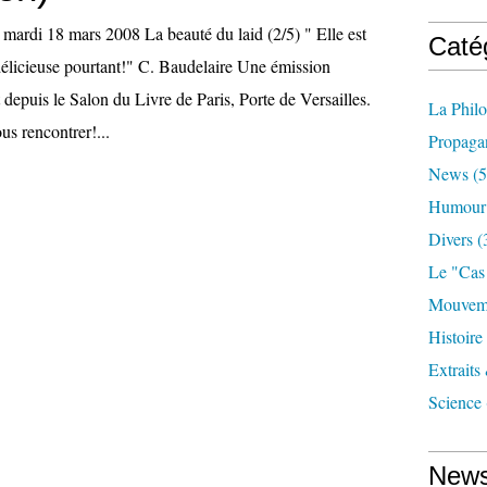
 mardi 18 mars 2008 La beauté du laid (2/5) " Elle est
Caté
 délicieuse pourtant!" C. Baudelaire Une émission
t depuis le Salon du Livre de Paris, Porte de Versailles.
La Phil
s rencontrer!...
Propaga
News
(5
Humour
Divers
(
Le "cas
Mouveme
Histoire
Extraits
Science
News