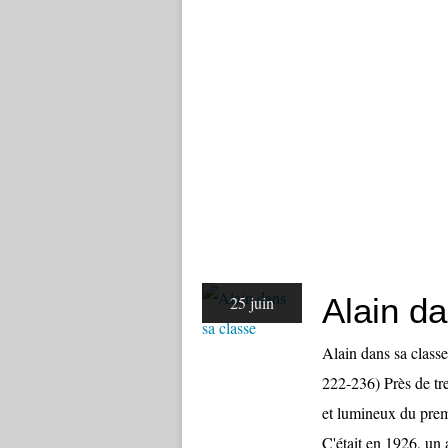
Alain d
25 juin
Alain dans sa clas
222-236) Près de tre
et lumineux du premi
C'était en 1926, un 