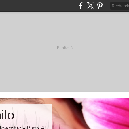
Publicité
ilo
losophie - Paris 4.