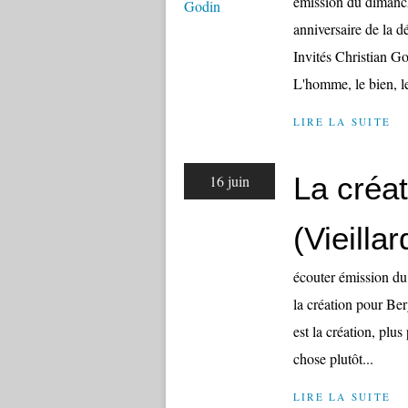
émission du dimanc
anniversaire de la 
Invités Christian G
L'homme, le bien, l
LIRE LA SUITE
La créa
16 juin
(Vieilla
écouter émission du 
la création pour Berg
est la création, plu
chose plutôt...
LIRE LA SUITE