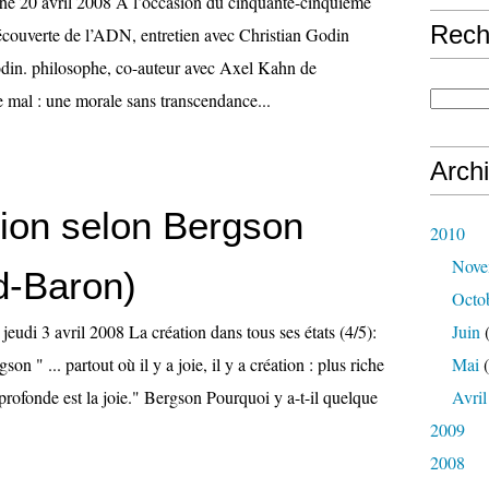
he 20 avril 2008 A l’occasion du cinquante-cinquième
Rech
découverte de l’ADN, entretien avec Christian Godin
odin. philosophe, co-auteur avec Axel Kahn de
e mal : une morale sans transcendance...
Arch
tion selon Bergson
2010
Nove
rd-Baron)
Octo
jeudi 3 avril 2008 La création dans tous ses états (4/5):
Juin
(
son " ... partout où il y a joie, il y a création : plus riche
Mai
(
s profonde est la joie." Bergson Pourquoi y a-t-il quelque
Avril
2009
2008