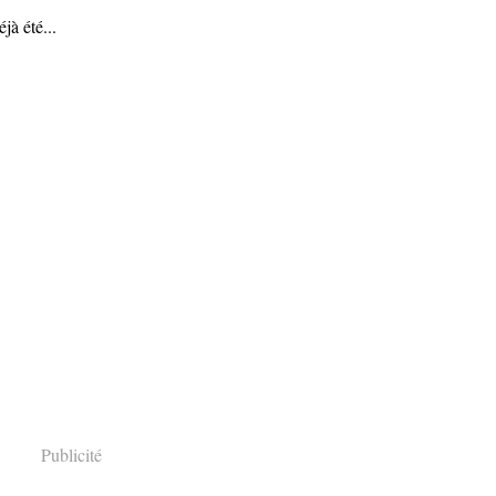
jà été...
Publicité