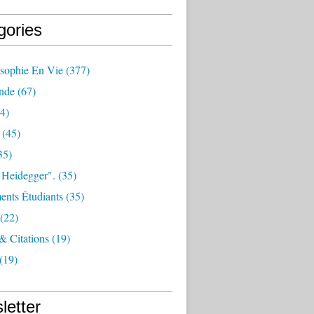
gories
osophie En Vie
(377)
nde
(67)
4)
(45)
35)
 Heidegger".
(35)
nts Étudiants
(35)
(22)
 & Citations
(19)
(19)
letter