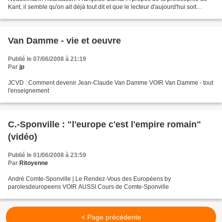
Kant, il semble qu'on ait déjà tout dit et que le lecteur d'aujourd'hui soit
condamné à l'exégèse. Mais il existe plusieurs...
Van Damme - vie et oeuvre
Publié le 07/06/2008 à 21:19
Par
jp
JCVD : Comment devenir Jean-Claude Van Damme VOIR Van Damme - tout
l'enseignement
C.-Sponville : "l'europe c'est l'empire romain"
(vidéo)
Publié le 01/06/2008 à 23:59
Par
Ritoyenne
André Comte-Sponville | Le Rendez-Vous des Européens by
parolesdeuropeens VOIR AUSSI Cours de Comte-Sponville
< Page précédente