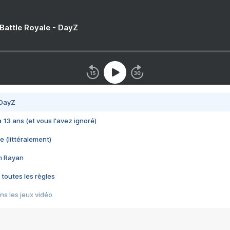
 Battle Royale - DayZ
 DayZ
 a 13 ans (et vous l'avez ignoré)
e (littéralement)
im Rayan
 toutes les règles
s les jeux vidéo
us choquant de Rockstar ? - Le scandale BULLY