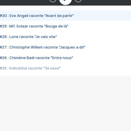
#30 : Eve Angeli raconte "Avant de partir"
#29 : MC Solaar raconte "Bouge de là"
28 : Lorie raconte "Je vais vite"
#27 : Christophe Willem raconte "Jacques a dit"
#26 : Chimène Badi raconte "Entre nous"
#25 : Indochine raconte "3e sexe"
#24 : Zaho raconte "C'est chelou"
#23 : Patrick Bruel raconte "Au café des délices"
#22 : Kyo raconte "Le chemin"
#21 : Nolwenn Leroy raconte "Cassé"
#20 : Patrick Hernandez raconte "Born to be alive"