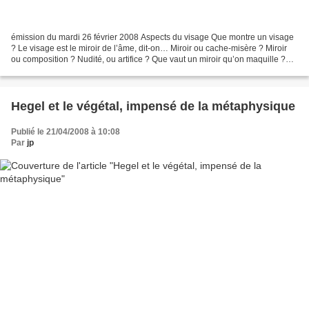
émission du mardi 26 février 2008 Aspects du visage Que montre un visage
? Le visage est le miroir de l’âme, dit-on… Miroir ou cache-misère ? Miroir
ou composition ? Nudité, ou artifice ? Que vaut un miroir qu’on maquille ?
Une armure qui s’effrite au...
Hegel et le végétal, impensé de la métaphysique
Publié le 21/04/2008 à 10:08
Par
jp