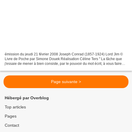
émission du jeudi 21 février 2008 Joseph Conrad (1857-1924) Lord Jim ©
Livre de Poche par Simone Douek Réalisation Céline Ters " La tâche que
j'essaie de mener à bien consiste, par le pouvoir du mot écrit, à vous faire
entendre, vous faire sentir – mais...
Page suivante >
Hébergé par Overblog
Top articles
Pages
Contact