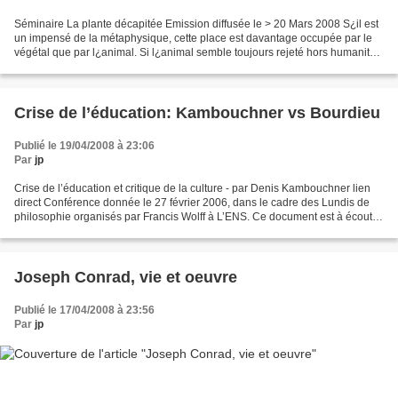
Séminaire La plante décapitée Emission diffusée le > 20 Mars 2008 S¿il est
un impensé de la métaphysique, cette place est davantage occupée par le
végétal que par l¿animal. Si l¿animal semble toujours rejeté hors humanité,
c¿est parce qu¿il n¿aurait pas...
Crise de l’éducation: Kambouchner vs Bourdieu
Publié le 19/04/2008 à 23:06
Par
jp
Crise de l’éducation et critique de la culture - par Denis Kambouchner lien
direct Conférence donnée le 27 février 2006, dans le cadre des Lundis de
philosophie organisés par Francis Wolff à L’ENS. Ce document est à écouter
au format MP3 ; l’intervention...
Joseph Conrad, vie et oeuvre
Publié le 17/04/2008 à 23:56
Par
jp