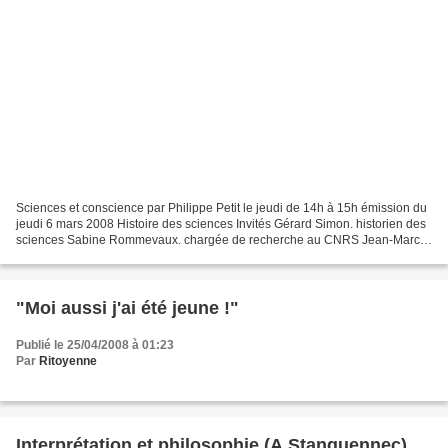
Sciences et conscience par Philippe Petit le jeudi de 14h à 15h émission du
jeudi 6 mars 2008 Histoire des sciences Invités Gérard Simon. historien des
sciences Sabine Rommevaux. chargée de recherche au CNRS Jean-Marc
Drouin. directeur adjoint du Centre...
"Moi aussi j'ai été jeune !"
Publié le 25/04/2008 à 01:23
Par
Ritoyenne
Interprétation et philosophie (A.Stanguennec)