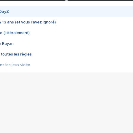
 DayZ
 a 13 ans (et vous l'avez ignoré)
e (littéralement)
im Rayan
 toutes les règles
s les jeux vidéo
us choquant de Rockstar ? - Le scandale BULLY
e plus moche de Steam
du RÊVE tourne au CAUCHEMAR
pendant 8 heures
it… à tort
umiliés par un jeu vidéo