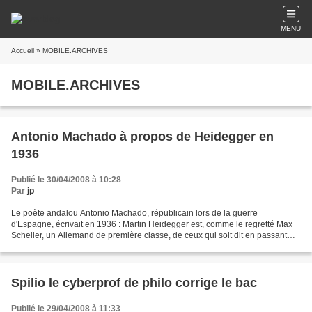
MENU
Accueil
» MOBILE.ARCHIVES
MOBILE.ARCHIVES
Antonio Machado à propos de Heidegger en
1936
Publié le 30/04/2008 à 10:28
Par
jp
Le poète andalou Antonio Machado, républicain lors de la guerre
d'Espagne, écrivait en 1936 : Martin Heidegger est, comme le regretté Max
Scheller, un Allemand de première classe, de ceux qui soit dit en passant
n’ont rien à voir, quelles que soient ses...
Spilio le cyberprof de philo corrige le bac
Publié le 29/04/2008 à 11:33