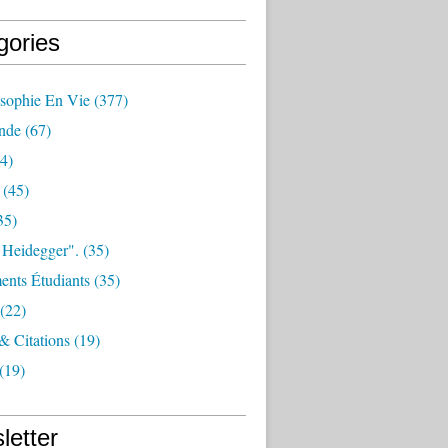
gories
osophie En Vie
(377)
nde
(67)
4)
(45)
35)
 Heidegger".
(35)
nts Étudiants
(35)
(22)
 & Citations
(19)
(19)
letter