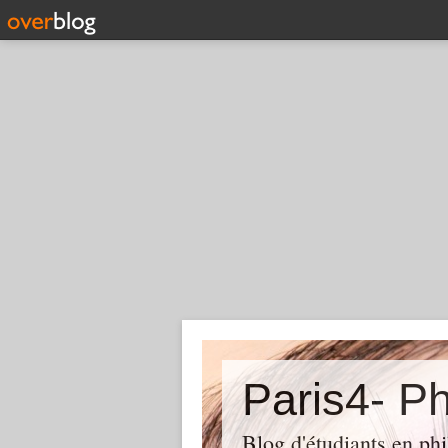
Paris4- Ph
Blog d'étudiants en phi