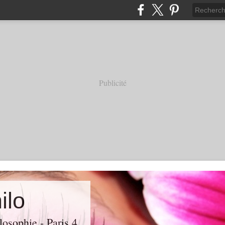
Publicité
ilo
losophie - Paris 4.