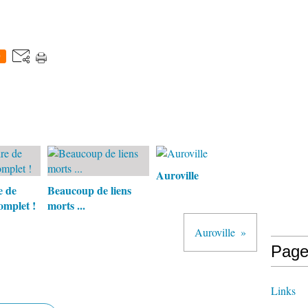
0
Auroville
e de
Beaucoup de liens
omplet !
morts ...
Auroville
Page
Links