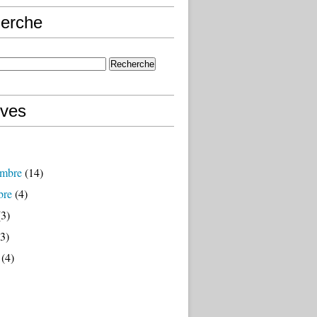
erche
ives
mbre
(14)
bre
(4)
3)
3)
(4)