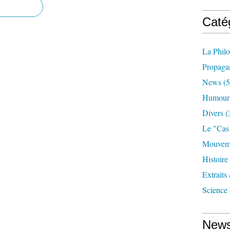
Caté
La Phil
Propaga
News
(5
Humour
Divers
(
Le "cas
Mouveme
Histoire
Extraits
Science
News