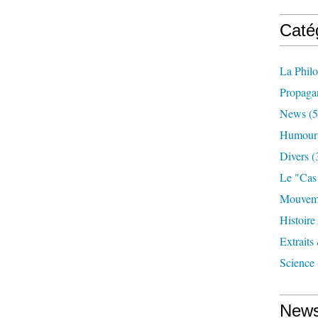
Caté
La Phil
Propaga
News
(5
Humour
Divers
(
Le "cas
Mouveme
Histoire
Extraits
Science
News