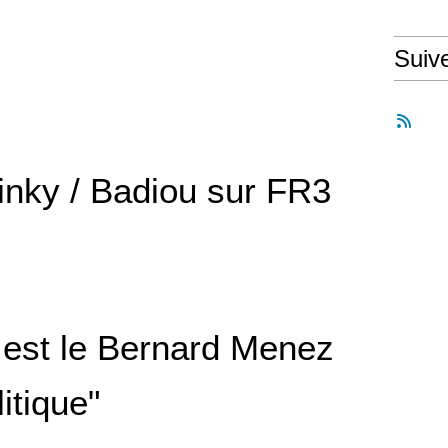
Suiv
inky / Badiou sur FR3
 est le Bernard Menez
litique"