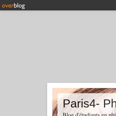
Paris4- Ph
Blog d'étudiants en phi