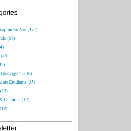
gories
osophie En Vie
(377)
nde
(67)
4)
(45)
35)
 Heidegger".
(35)
nts Étudiants
(35)
(22)
 & Citations
(19)
(19)
letter