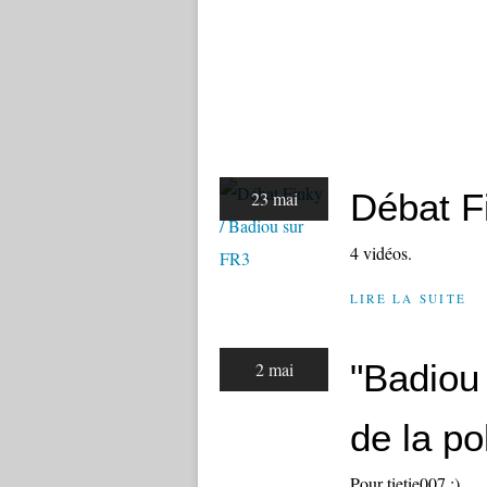
Débat F
23 mai
4 vidéos.
LIRE LA SUITE
"Badiou
2 mai
de la po
Pour tietie007 :)