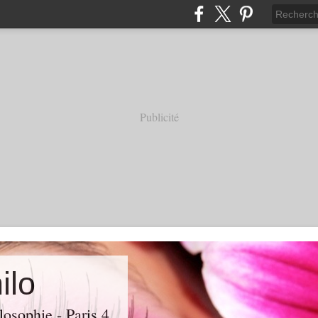
Publicité
ilo
losophie - Paris 4.