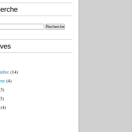
erche
ives
mbre
(14)
bre
(4)
3)
3)
(4)