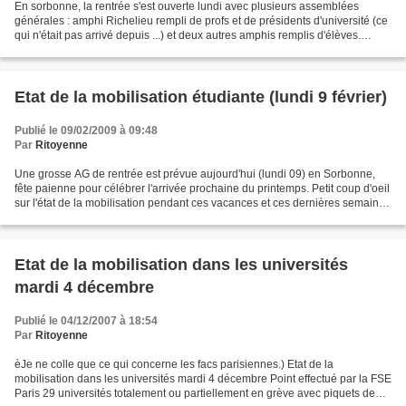
En sorbonne, la rentrée s'est ouverte lundi avec plusieurs assemblées
générales : amphi Richelieu rempli de profs et de présidents d'université (ce
qui n'était pas arrivé depuis ...) et deux autres amphis remplis d'élèves.
Quelques vidéos compte rendu....
Etat de la mobilisation étudiante (lundi 9 février)
Publié le 09/02/2009 à 09:48
Par
Ritoyenne
Une grosse AG de rentrée est prévue aujourd'hui (lundi 09) en Sorbonne,
fête paienne pour célébrer l'arrivée prochaine du printemps. Petit coup d'oeil
sur l'état de la mobilisation pendant ces vacances et ces dernières semaines
passées. Cet état se concentre...
Etat de la mobilisation dans les universités
mardi 4 décembre
Publié le 04/12/2007 à 18:54
Par
Ritoyenne
èJe ne colle que ce qui concerne les facs parisiennes.) Etat de la
mobilisation dans les universités mardi 4 décembre Point effectué par la FSE
Paris 29 universités totalement ou partiellement en grève avec piquets de