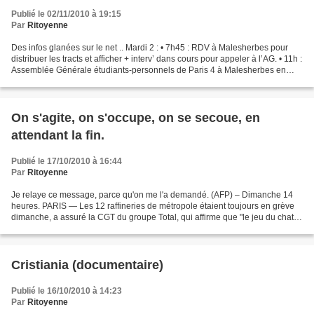
Publié le 02/11/2010 à 19:15
Par
Ritoyenne
Des infos glanées sur le net .. Mardi 2 : • 7h45 : RDV à Malesherbes pour
distribuer les tracts et afficher + interv’ dans cours pour appeler à l’AG. • 11h :
Assemblée Générale étudiants-personnels de Paris 4 à Malesherbes en
amphi 128, puis départ commun...
On s'agite, on s'occupe, on se secoue, en
attendant la fin.
Publié le 17/10/2010 à 16:44
Par
Ritoyenne
Je relaye ce message, parce qu'on me l'a demandé. (AFP) – Dimanche 14
heures. PARIS — Les 12 raffineries de métropole étaient toujours en grève
dimanche, a assuré la CGT du groupe Total, qui affirme que "le jeu du chat et
de la souris" avec la police...
Cristiania (documentaire)
Publié le 16/10/2010 à 14:23
Par
Ritoyenne