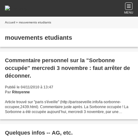
MENU
Accueil
» mouvements etudiants
mouvements etudiants
Commentaire personnel sur la "Sorbonne
occupée" mercredi 3 novembre : faut arrêter de
déconner.
Publié le 04/11/2010 à 13:47
Par
Ritoyenne
Article trouvé sur "paris s'éveille" (http://parisseveille.info/la-sorbonne-
occupee,2439.html). Commentaire juste après. La Sorbonne occupée ! La
Sorbonne a été occupée aujourd’hui, mercredi 3 novembre, par une
cinquantaine de grévistes. L’action a commencé...
Quelques infos -- AG, etc.