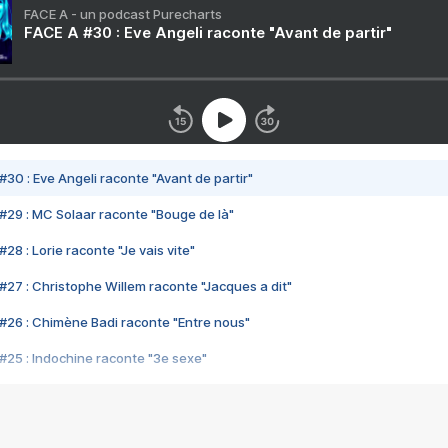
FACE A - un podcast Purecharts
FACE A #30 : Eve Angeli raconte "Avant de partir"
#30 : Eve Angeli raconte "Avant de partir"
#29 : MC Solaar raconte "Bouge de là"
28 : Lorie raconte "Je vais vite"
#27 : Christophe Willem raconte "Jacques a dit"
#26 : Chimène Badi raconte "Entre nous"
#25 : Indochine raconte "3e sexe"
#24 : Zaho raconte "C'est chelou"
#23 : Patrick Bruel raconte "Au café des délices"