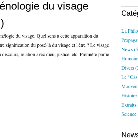
nologie du visage
Caté
)
La Phil
mélogie du visage. Quel sens a cette apparaition du
Propaga
re signification du posé-là du visage et l'être ? Le visage
News
(5
iscours, relation avec dieu, justice, etc. Première partie
Humour
Divers
(
Le "cas
Mouveme
Histoire
Extraits
Science
News