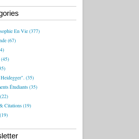
gories
osophie En Vie
(377)
nde
(67)
4)
(45)
35)
 Heidegger".
(35)
nts Étudiants
(35)
(22)
 & Citations
(19)
(19)
letter