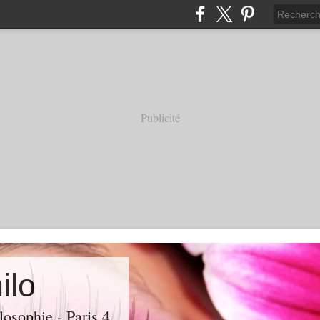
Publicité
ilo
losophie - Paris 4.