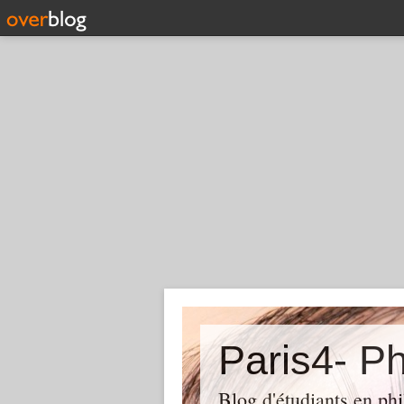
Paris4- Ph
Blog d'étudiants en phi