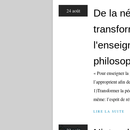
De la n
24 août
transfo
l'ensei
philoso
« Pour enseigner la 
l’approprient afin d
1)Transformer la péd
même: l’esprit de réf
LIRE LA SUITE