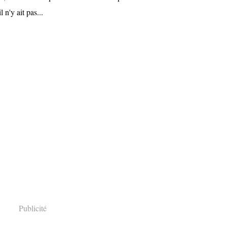
 n'y ait pas...
Publicité