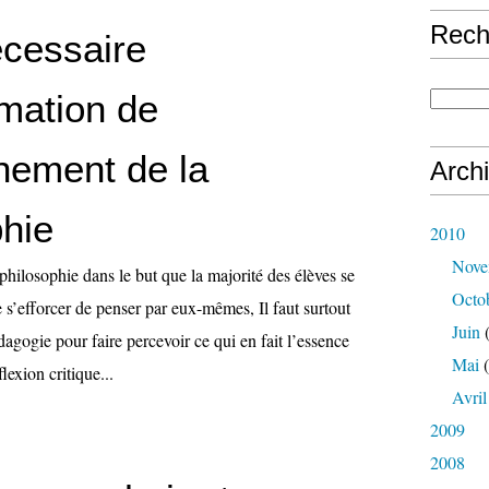
Rech
écessaire
rmation de
gnement de la
Arch
phie
2010
Nove
philosophie dans le but que la majorité des élèves se
Octo
e s’efforcer de penser par eux-mêmes, Il faut surtout
Juin
(
agogie pour faire percevoir ce qui en fait l’essence
Mai
(
lexion critique...
Avril
2009
2008