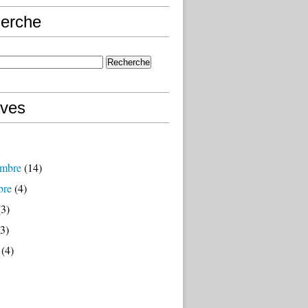
erche
ives
mbre
(14)
bre
(4)
3)
3)
(4)