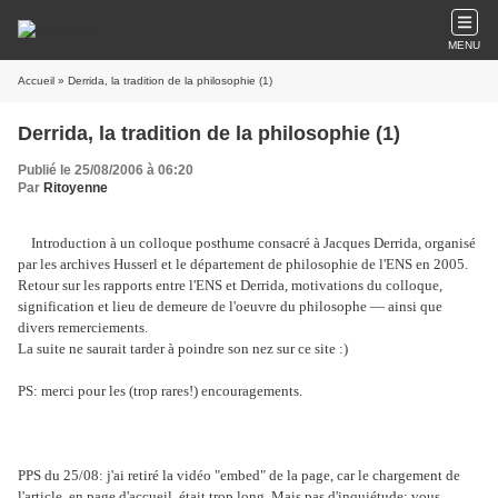
MENU
Accueil
» Derrida, la tradition de la philosophie (1)
Derrida, la tradition de la philosophie (1)
Publié le 25/08/2006 à 06:20
Par
Ritoyenne
Introduction à un colloque posthume consacré à Jacques Derrida, organisé
par les archives Husserl et le département de philosophie de l'ENS en 2005.
Retour sur les rapports entre l'ENS et Derrida, motivations du colloque,
signification et lieu de demeure de l'oeuvre du philosophe
—
ainsi que
divers remerciements.
La suite ne saurait tarder à poindre son nez sur ce site :)
PS: merci pour les (trop rares!) encouragements.
PPS du 25/08: j'ai retiré la vidéo "embed" de la page, car le chargement de
l'article, en page d'accueil, était trop long. Mais pas d'inquiétude: vous