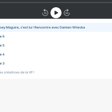
bey Maguire, c'est lui ! Rencontre avec Damien Witecka
e 6
e 5
e 4
e 3
s créatrices de la VF !
e 2
e 1
e Mektoub My Love arrive enfin ! Rencontre avec Shaïn Boumedine et Sal
i : après Toni en famille