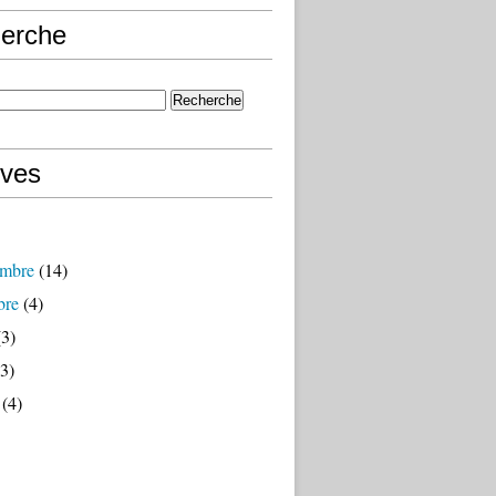
erche
ives
mbre
(14)
bre
(4)
3)
3)
(4)