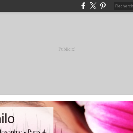
Publicité
ilo
losophie - Paris 4.