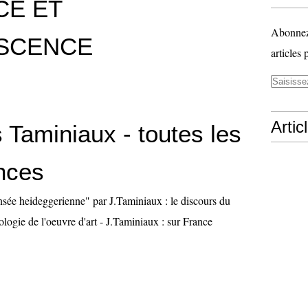
CE ET
Abonnez-
SCENCE
articles 
Artic
 Taminiaux - toutes les
nces
nsée heideggerienne" par J.Taminiaux : le discours du
ogie de l'oeuvre d'art - J.Taminiaux : sur France