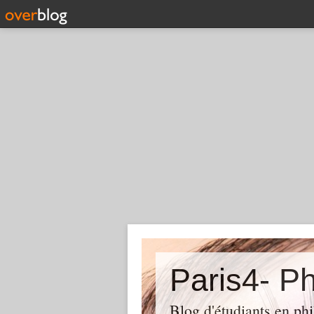
Paris4- Ph
Blog d'étudiants en phi