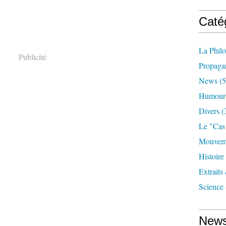
Caté
La Phil
Publicité
Propaga
News
(5
Humour
Divers
(
Le "cas
Mouveme
Histoire
Extraits
Science
News