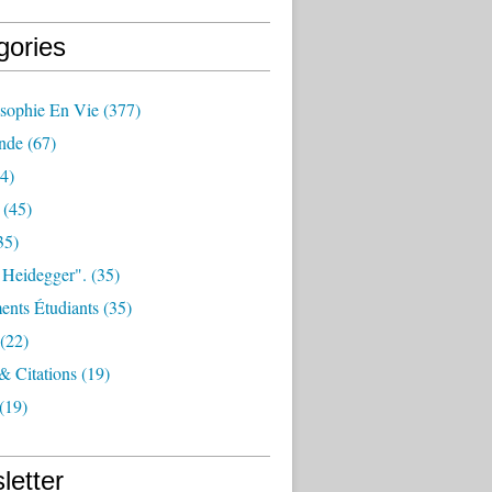
gories
osophie En Vie
(377)
nde
(67)
4)
(45)
35)
 Heidegger".
(35)
nts Étudiants
(35)
(22)
 & Citations
(19)
(19)
letter