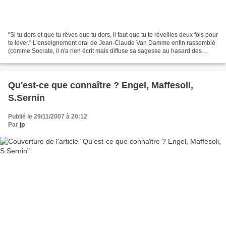
"Si tu dors et que tu rêves que tu dors, il faut que tu te réveilles deux fois pour
te lever." L'enseignement oral de Jean-Claude Van Damme enfin rassemblé
(comme Socrate, il n'a rien écrit mais diffuse sa sagesse au hasard des
entretiens) : Etre aware,...
Qu'est-ce que connaître ? Engel, Maffesoli,
S.Sernin
Publié le 29/11/2007 à 20:12
Par
jp