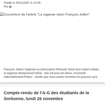
Publié le 26/11/2007 à 23:49
Par
jp
François Jullien Sagesse ou philosophie Résumé Selon leur notion initiale,
la sagesse demeurerait l'idéal - elle est pour les dieux, reconnaît
ostensiblement Platon -, tandis que nous autres hommes ne pouvons qu'y
aspirer, ne pouvons que l' " aimer ",...
Compte-rendu de l’A-G des étudiants de la
Sorbonne, lundi 26 novembre