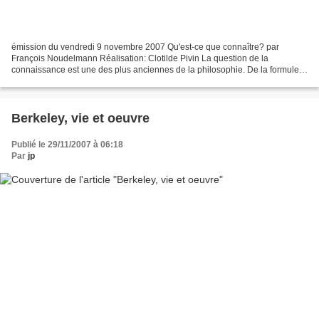
émission du vendredi 9 novembre 2007 Qu'est-ce que connaître? par
François Noudelmann Réalisation: Clotilde Pivin La question de la
connaissance est une des plus anciennes de la philosophie. De la formule
socratique "tout ce que je sais, c'est que je...
Berkeley, vie et oeuvre
Publié le 29/11/2007 à 06:18
Par
jp