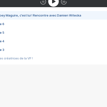
bey Maguire, c'est lui ! Rencontre avec Damien Witecka
e 6
e 5
e 4
e 3
s créatrices de la VF !
e 2
e 1
e Mektoub My Love arrive enfin ! Rencontre avec Shaïn Boumedine et Sal
i : après Toni en famille
elle réalise le bouleversant Dites lui que je l'aime