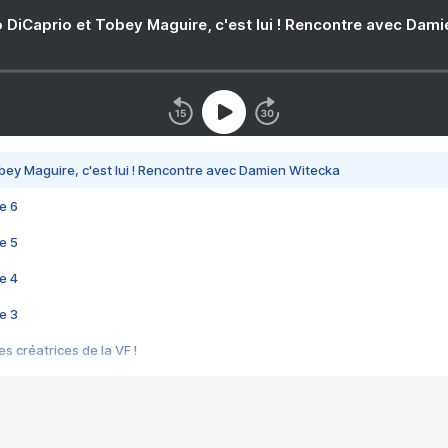
 DiCaprio et Tobey Maguire, c'est lui ! Rencontre avec Dam
bey Maguire, c'est lui ! Rencontre avec Damien Witecka
e 6
e 5
e 4
e 3
s créatrices de la VF !
e 2
e 1