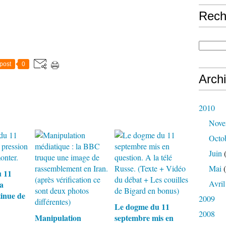
Rech
post
0
Arch
2010
Nove
Octo
Juin
(
Mai
(
 11
Avril
a
tinue de
2009
Le dogme du 11
2008
Manipulation
septembre mis en