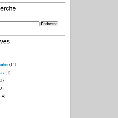
erche
ives
mbre
(14)
bre
(4)
3)
3)
(4)