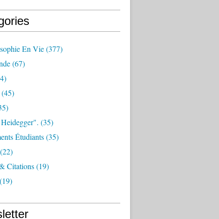
gories
osophie En Vie
(377)
nde
(67)
4)
(45)
35)
 Heidegger".
(35)
nts Étudiants
(35)
(22)
 & Citations
(19)
(19)
letter