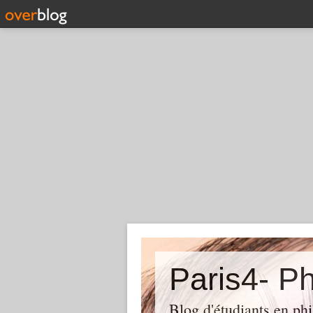
Paris4- Ph
Blog d'étudiants en phi