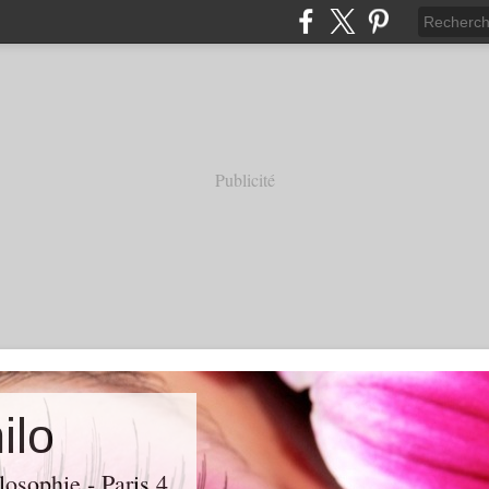
Publicité
ilo
losophie - Paris 4.