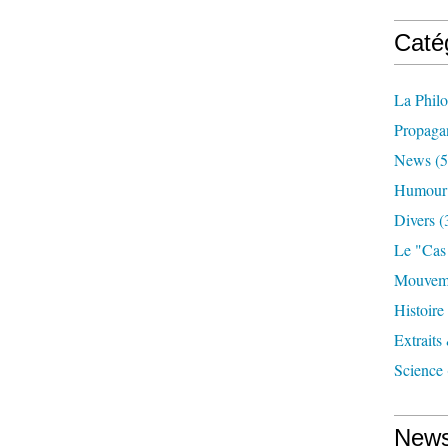
Caté
La Phil
Propaga
News
(5
Humour
Divers
(
Le "cas
Mouveme
Histoire
Extraits
Science
News