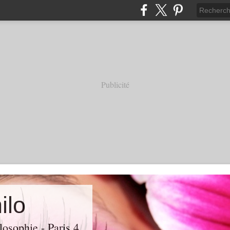
Publicité
ilo
losophie - Paris 4.