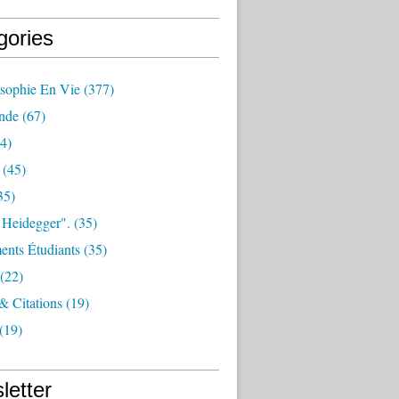
gories
osophie En Vie
(377)
nde
(67)
4)
(45)
35)
 Heidegger".
(35)
nts Étudiants
(35)
(22)
 & Citations
(19)
(19)
letter