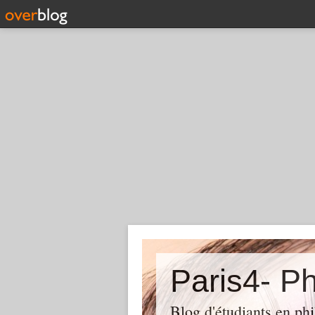
Paris4- Ph
Blog d'étudiants en phi