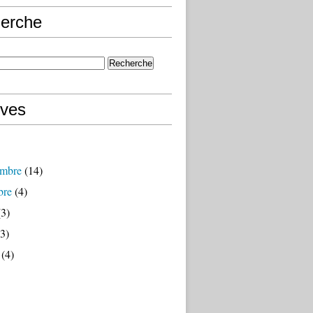
erche
ives
mbre
(14)
bre
(4)
3)
3)
(4)