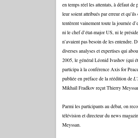
en temps réel les attentats, à défaut de
leur soient attribués par erreur et qu’i
tentèrent vainement toute la journée d’
ni le chef d’état-major US, ni le prés
n’avaient pas besoin de les entendre. D
diverses analyses et expertises qui abo
2005, le général Léonid Ivashov (qui ét
participa à la conférence
Axis for Peac
publiée en préface de la réédition de
L’
Mikhaïl Fradkov reçut Thierry Meyssan q
Parmi les participants au débat, on re
télévision et directeur du news magaz
Meyssan
.