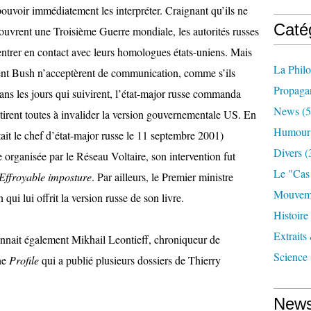
 pouvoir immédiatement les interpréter. Craignant qu’ils ne
Caté
ls ouvrent une Troisième Guerre mondiale, les autorités russes
entrer en contact avec leurs homologues états-uniens. Mais
La Phil
ident Bush n’acceptèrent de communication, comme s’ils
Propaga
ans les jours qui suivirent, l’état-major russe commanda
News
(5
utirent toutes à invalider la version gouvernementale US. En
Humour
ait le chef d’état-major russe le 11 septembre 2001)
Divers
(
e
organisée par le Réseau Voltaire,
son intervention
fut
Le "cas
Effroyable imposture
. Par ailleurs, le Premier ministre
Mouveme
ui lui offrit la version russe de son livre.
Histoire
Extraits
connait également Mikhail Leontieff, chroniqueur de
Science
ine
Profile
qui a publié
plusieurs dossiers de Thierry
News