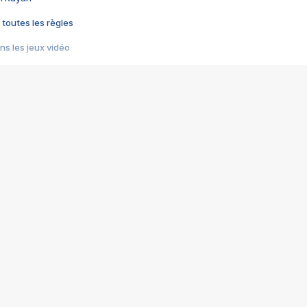
 toutes les règles
s les jeux vidéo
us choquant de Rockstar ? - Le scandale BULLY
e plus moche de Steam
du RÊVE tourne au CAUCHEMAR
pendant 8 heures
it… à tort
umiliés par un jeu vidéo
ire - Final Fantasy 8
ti un empire - Age of Empires
story DOFUS
tard, il crée l'un des pires jeux de tous les temps, MindsEye.