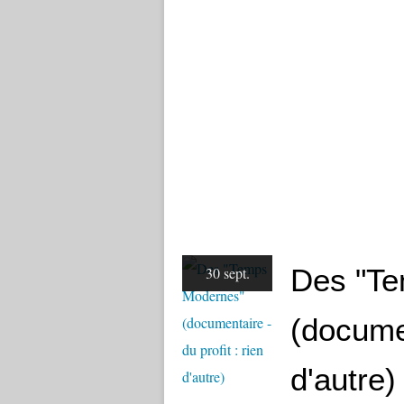
Des "T
30 sept.
(documen
d'autre)