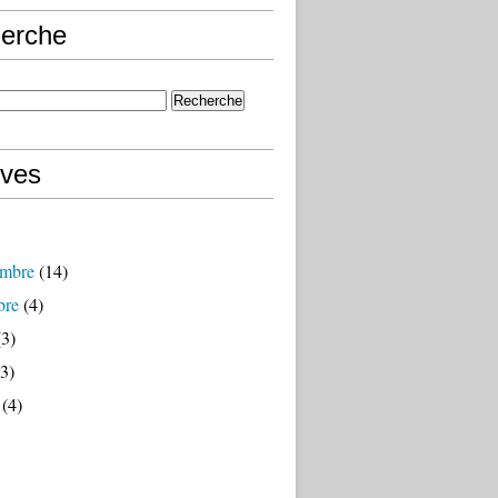
erche
ives
mbre
(14)
bre
(4)
3)
3)
(4)