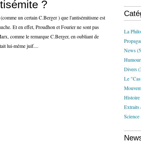
tisémite ?
Caté
 (comme un certain C.Berger ) que l'antisémitisme est
uche. Et en effet, Proudhon et Fourier ne sont pas
La Phil
 Marx, comme le remarque C.Berger, en oubliant de
Propaga
ait lui-même juif....
News
(5
Humour
Divers
(
Le "cas
Mouveme
Histoire
Extraits
Science
News