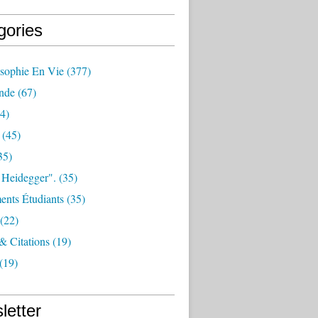
gories
osophie En Vie
(377)
nde
(67)
4)
(45)
35)
 Heidegger".
(35)
nts Étudiants
(35)
(22)
 & Citations
(19)
(19)
letter