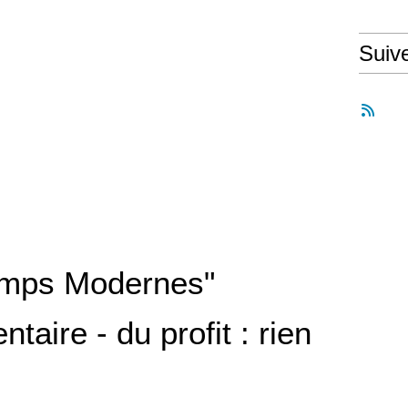
Suiv
emps Modernes"
taire - du profit : rien