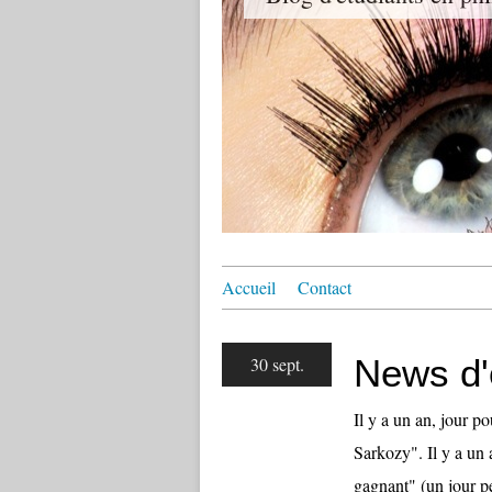
Accueil
Contact
News d'
30 sept.
Il y a un an, jour p
Sarkozy". Il y a un 
gagnant" (un jour pe