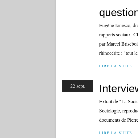
question
Eugène Ionesco, dra
rapports sociaux. Cf
par Marcel Briseboi
rhinocérite : "tout l
LIRE LA SUITE
Intervie
22 sept.
Extrait de "La Soc
Sociologie, reproduc
documents de Pierr
LIRE LA SUITE