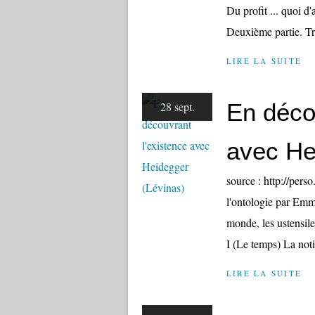
Du profit ... quoi d
Deuxième partie. Tr
LIRE LA SUITE
En déco
28 sept.
avec He
source : http://pers
l'ontologie par Emma
monde, les ustensiles
I (Le temps) La noti
LIRE LA SUITE