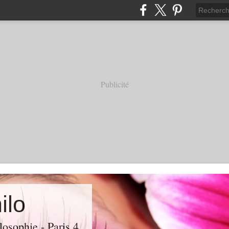
Publicité
ilo
losophie - Paris 4.