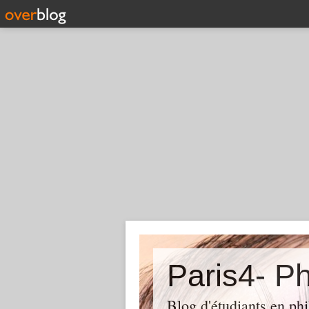
Paris4- Ph
Blog d'étudiants en phi