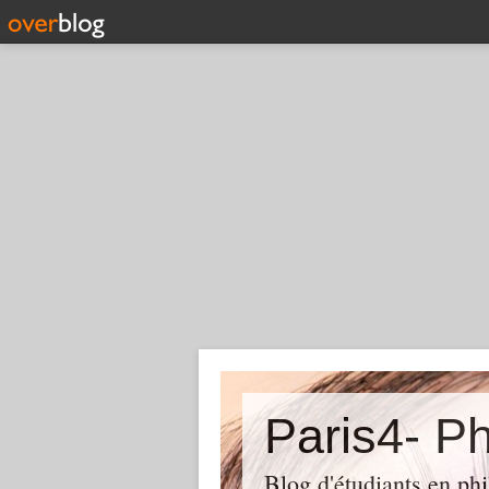
Paris4- Ph
Blog d'étudiants en phi