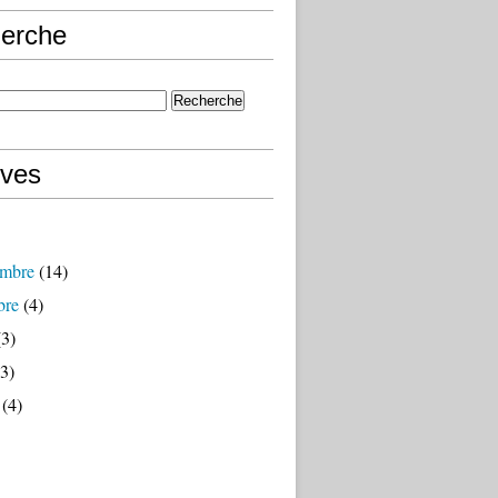
erche
ives
mbre
(14)
bre
(4)
3)
3)
(4)