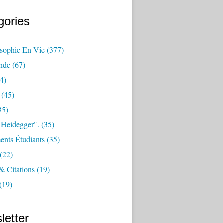
gories
osophie En Vie
(377)
nde
(67)
4)
(45)
35)
 Heidegger".
(35)
nts Étudiants
(35)
(22)
 & Citations
(19)
(19)
letter