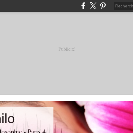
Publicité
ilo
losophie - Paris 4.