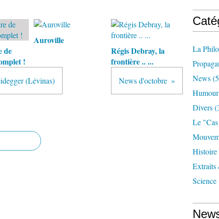
Caté
Auroville
La Phil
e de
Régis Debray, la
omplet !
frontière .. ...
Propaga
News
(5
eidegger (Lévinas)
News d'octobre
Humour
Divers
(
Le "cas
Mouveme
Histoire
Extraits
Science
News