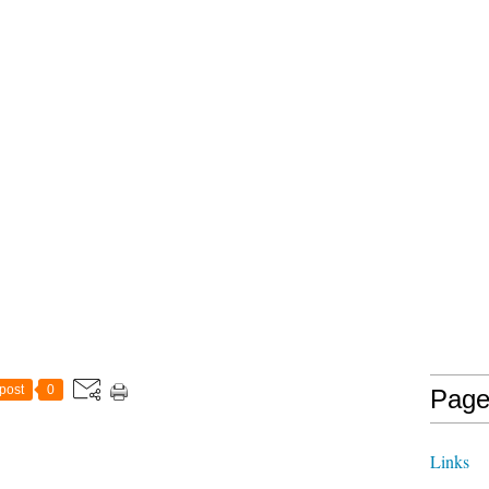
post
0
Page
Links