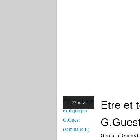
Etre et 
23 nov.
G.Guest 
G é r a r d G u e s