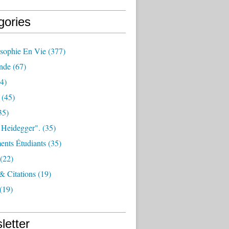
gories
osophie En Vie
(377)
nde
(67)
4)
(45)
35)
 Heidegger".
(35)
nts Étudiants
(35)
(22)
 & Citations
(19)
(19)
letter