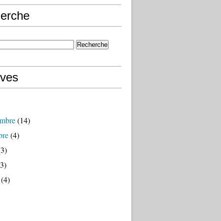
erche
ives
mbre
(14)
bre
(4)
3)
3)
(4)