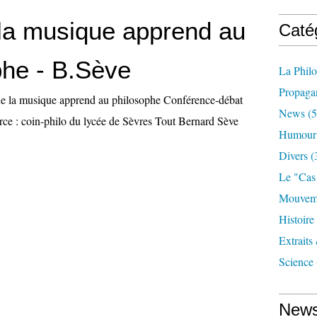
la musique apprend au
Caté
phe - B.Sève
La Phil
Propaga
e la musique apprend au philosophe Conférence-débat
News
(5
ce : coin-philo du lycée de Sèvres Tout Bernard Sève
Humour
Divers
(
Le "cas
Mouveme
Histoire
Extraits
Science
News