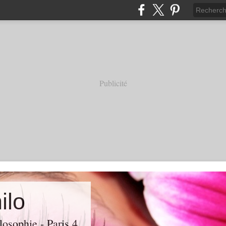
Publicité
ilo
losophie - Paris 4.