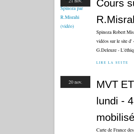
Cours s
21 nov.
R.Misrah
Spinoza Robert Misr
vidéos sur le site d
G.Deleuze - L'éthiq
LIRE LA SUITE
MVT ETU
20 nov.
lundi - 
mobilis
Carte de France des