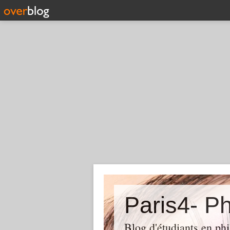
Paris4- Ph
Blog d'étudiants en phi