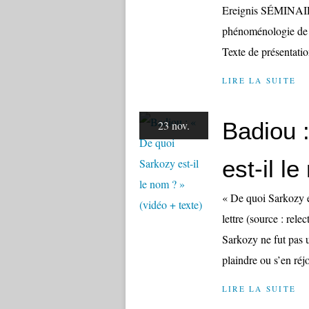
Ereignis SÉMINAIRE,
phénoménologie d
Texte de présentati
LIRE LA SUITE
Badiou 
23 nov.
est-il l
« De quoi Sarkozy e
lettre (source : rel
Sarkozy ne fut pas u
plaindre ou s’en réjo
LIRE LA SUITE