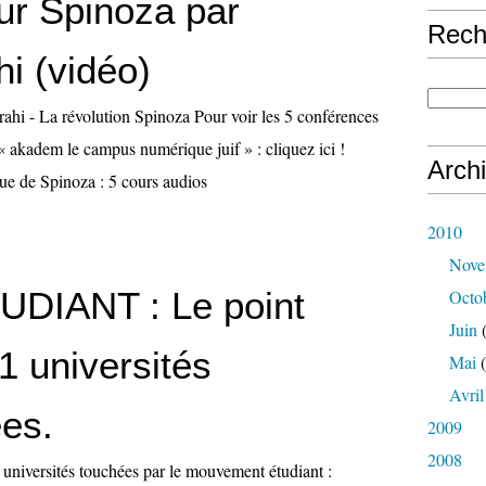
ur Spinoza par
Rech
i (vidéo)
ahi - La révolution Spinoza Pour voir les 5 conférences
' « akadem le campus numérique juif » : cliquez ici !
Arch
ue de Spinoza : 5 cours audios
2010
Nove
DIANT : Le point
Octo
Juin
(
41 universités
Mai
(
Avril
ées.
2009
2008
 universités touchées par le mouvement étudiant :