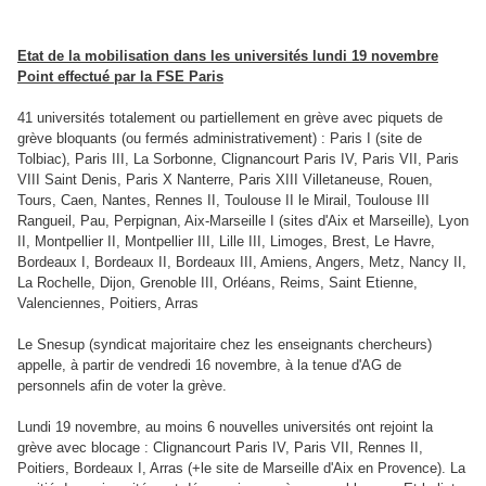
Etat de la mobilisation dans les universités lundi 19 novembre
Point effectué par la FSE Paris
41 universités totalement ou partiellement en grève avec piquets de
grève bloquants (ou fermés administrativement) : Paris I (site de
Tolbiac), Paris III, La Sorbonne, Clignancourt Paris IV, Paris VII, Paris
VIII Saint Denis, Paris X Nanterre, Paris XIII Villetaneuse, Rouen,
Tours, Caen, Nantes, Rennes II, Toulouse II le Mirail, Toulouse III
Rangueil, Pau, Perpignan, Aix-Marseille I (sites d'Aix et Marseille), Lyon
II, Montpellier II, Montpellier III, Lille III, Limoges, Brest, Le Havre,
Bordeaux I, Bordeaux II, Bordeaux III, Amiens, Angers, Metz, Nancy II,
La Rochelle, Dijon, Grenoble III, Orléans, Reims, Saint Etienne,
Valenciennes, Poitiers, Arras
Le Snesup (syndicat majoritaire chez les enseignants chercheurs)
appelle, à partir de vendredi 16 novembre, à la tenue d'AG de
personnels afin de voter la grève.
Lundi 19 novembre, au moins 6 nouvelles universités ont rejoint la
grève avec blocage : Clignancourt Paris IV, Paris VII, Rennes II,
Poitiers, Bordeaux I, Arras (+le site de Marseille d'Aix en Provence). La