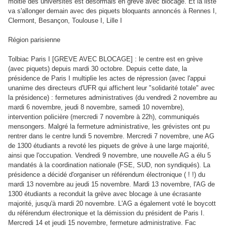
moitié des universités est désormais en grève avec blocage. Et la liste
va s'allonger demain avec des piquets bloquants annoncés à Rennes I,
Clermont, Besançon, Toulouse I, Lille I
Région parisienne
Tolbiac Paris I [GREVE AVEC BLOCAGE] : le centre est en grève
(avec piquets) depuis mardi 30 octobre. Depuis cette date, la
présidence de Paris I multiplie les actes de répression (avec l'appui
unanime des directeurs d'UFR qui affichent leur "solidarité totale" avec
la présidence) : fermetures administratives (du vendredi 2 novembre au
mardi 6 novembre, jeudi 8 novembre, samedi 10 novembre),
intervention policière (mercredi 7 novembre à 22h), communiqués
mensongers. Malgré la fermeture administrative, les grévistes ont pu
rentrer dans le centre lundi 5 novembre. Mercredi 7 novembre, une AG
de 1300 étudiants a revoté les piquets de grève à une large majorité,
ainsi que l'occupation. Vendredi 9 novembre, une nouvelle AG a élu 5
mandatés à la coordination nationale (FSE, SUD, non syndiqués). La
présidence a décidé d'organiser un référendum électronique ( ! !) du
mardi 13 novembre au jeudi 15 novembre. Mardi 13 novembre, l'AG de
1300 étudiants a reconduit la grève avec blocage à une écrasante
majorité, jusqu'à mardi 20 novembre. L'AG a également voté le boycott
du référendum électronique et la démission du président de Paris I.
Mercredi 14 et jeudi 15 novembre, fermeture administrative. Fac