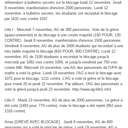
référendum à bulletins secrets sur le blocage lundi 12 novembre. Jeudi
8 novembre, manifestation d'environ 2000 personnes. Lundi 12
novembre, à bulletins secrets, les étudiants ont reconduit le blocage
par 1631 voix contre 1037.
Lille I : Mercredi 7 novembre, AG de 300 personnes. Vote de la grève
(quasi-unanimité) et du blocage à une courte majorité (150 POUR, 130
CONTRE). Jeudi 8 novembre, manifestation d'environ 1500 personnes.
Vendredi 9 novembre, AG de plus de 1600 étudiants qui reconduit à une
très faible majorité le blocage (810 POUR, 800 CONTRE). Lundi 12
novembre, AG de 2100 étudiants a reconduit le blocage jusqu'à
mercredi par 1082 voix contre 1006, et jusqu'à vendredi par 750 voix
contre 696. Mercredi 14 novembre, une AG des personnels de l'UFR de
maths a voté la grève. Lundi 19 novembre, l'AG a levé le blocage avec
1072 pour le blocage, 1211 contre. L'AG a voté la grève et le blocage
pour mardi 20 et jeudi 22 novembre. Par ailleurs, l'AG des personnels a
voté la grève jusqu'à jeudi 22 novembre. http://www.ag-lille1.info/
Lille II : Mardi 13 novembre, AG de plus de 2000 personnes. La grève a
été voté (1483 pour, 774 contre), mais le blocage a été rejeté (952 pour,
1316 contre)
Arras [GREVE AVEC BLOCAGE] : Jeudi 8 novembre, AG de 400
personnes qui a voté le principe de grève. Lundi 19 novembre, AG a