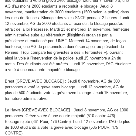
800 étudiants a voté la grève avec blocage. Mercredi 7 novembre, une
AG d'au moins 2000 étudiants a reconduit le blocage. Jeudi 8
novembre, manifestation de 3000 étudiants (1500 selon la police) dans
les rues de Rennes. Blocage des voies SNCF pendant 2 heures. Lundi
12 novembre, AG de 2000 étudiants a reconduit le blocage jusqu'au
retrait de la loi Pécresse. Mardi 13 et mercredi 14 novembre, fermeture
administrative suite au référendum (illégitime) organisé par la
présidence et cautionné par l'UNEF. Mercredi 14 novembre, de façon
honteuse, une AG de personnels a donné son appui au président de
Rennes II (qui compare les grévistes à des « terroristes »), ouvrant
ainsi la voie à l'intervention de la police jeudi 15 novembre à 2h du
matin. Des étudiants ont été arrêtés. Lundi 19 novembre, l'AG étudiante
a voté à une écrasante majorité le blocage.
Brest [GREVE AVEC BLOCAGE] : Jeudi 8 novembre, AG de 300
personnes a voté la grève sans blocage. Lundi 12 novembre, AG de
plus de 500 étudiants vote la grève avec blocage. Jeudi 15 novembre,
fermeture administrative
Le Havre [GREVE AVEC BLOCAGE] : Jeudi 8 novembre, AG de 1000
personnes. Grève votée à une courte majorité (510 contre 476).
Blocage rejeté (361 Pour, 476 Contre). Lundi 12 novembre, l'AG de plus
de 1000 étudiants a voté la grève avec blocage (586 POUR, 475
CONTRE).