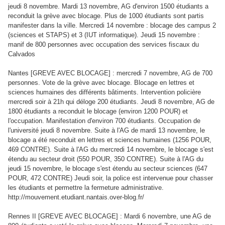
jeudi 8 novembre. Mardi 13 novembre, AG d'environ 1500 étudiants a
reconduit la grève avec blocage. Plus de 1000 étudiants sont partis
manifester dans la ville. Mercredi 14 novembre : blocage des campus 2
(sciences et STAPS) et 3 (IUT informatique). Jeudi 15 novembre :
manif de 800 personnes avec occupation des services fiscaux du
Calvados
Nantes [GREVE AVEC BLOCAGE] : mercredi 7 novembre, AG de 700
personnes. Vote de la grève avec blocage. Blocage en lettres et
sciences humaines des différents bâtiments. Intervention policière
mercredi soir à 21h qui déloge 200 étudiants. Jeudi 8 novembre, AG de
1800 étudiants a reconduit le blocage (environ 1200 POUR) et
l'occupation. Manifestation d'environ 700 étudiants. Occupation de
l'université jeudi 8 novembre. Suite à l'AG de mardi 13 novembre, le
blocage a été reconduit en lettres et sciences humaines (1256 POUR,
469 CONTRE). Suite à l'AG du mercredi 14 novembre, le blocage s'est
étendu au secteur droit (550 POUR, 350 CONTRE). Suite à l'AG du
jeudi 15 novembre, le blocage s'est étendu au secteur sciences (647
POUR, 472 CONTRE) Jeudi soir, la police est intervenue pour chasser
les étudiants et permettre la fermeture administrative.
http://mouvement.etudiant.nantais.over-blog.fr/
Rennes II [GREVE AVEC BLOCAGE] : Mardi 6 novembre, une AG de