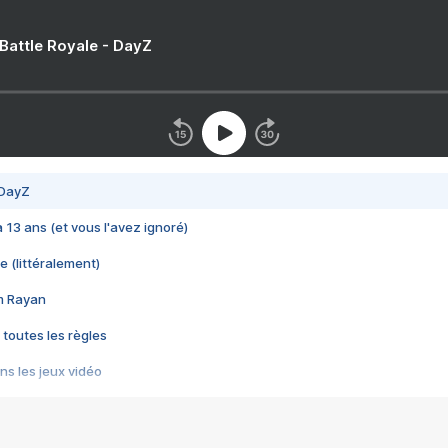
 Battle Royale - DayZ
 DayZ
 a 13 ans (et vous l'avez ignoré)
e (littéralement)
im Rayan
 toutes les règles
s les jeux vidéo
us choquant de Rockstar ? - Le scandale BULLY
e plus moche de Steam