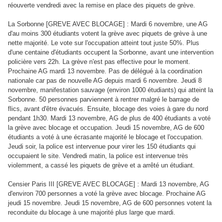
réouverte vendredi avec la remise en place des piquets de grève.
La Sorbonne [GREVE AVEC BLOCAGE] : Mardi 6 novembre, une AG
d'au moins 300 étudiants votent la grève avec piquets de grève à une
nette majorité. Le vote sur l'occupation atteint tout juste 50%. Plus
d'une centaine d'étudiants occupent la Sorbonne, avant une intervention
policière vers 22h. La grève n'est pas effective pour le moment.
Prochaine AG mardi 13 novembre. Pas de délégué à la coordination
nationale car pas de nouvelle AG depuis mardi 6 novembre. Jeudi 8
novembre, manifestation sauvage (environ 1000 étudiants) qui atteint la
Sorbonne. 50 personnes parviennent à rentrer malgré le barrage de
flics, avant d'être évacués. Ensuite, blocage des voies à gare du nord
pendant 1h30. Mardi 13 novembre, AG de plus de 400 étudiants a voté
la grève avec blocage et occupation. Jeudi 15 novembre, AG de 600
étudiants a voté à une écrasante majorité le blocage et l'occupation.
Jeudi soir, la police est intervenue pour virer les 150 étudiants qui
occupaient le site. Vendredi matin, la police est intervenue très
violemment, a cassé les piquets de grève et a arrêté un étudiant.
Censier Paris III [GREVE AVEC BLOCAGE] : Mardi 13 novembre, AG
d'environ 700 personnes a voté la grève avec blocage. Prochaine AG
jeudi 15 novembre. Jeudi 15 novembre, AG de 600 personnes votent la
reconduite du blocage à une majorité plus large que mardi.