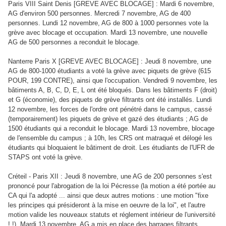
Paris VIII Saint Denis [GREVE AVEC BLOCAGE] : Mardi 6 novembre,
AG d'environ 500 personnes. Mercredi 7 novembre, AG de 400
personnes. Lundi 12 novembre, AG de 800 à 1000 personnes vote la
grève avec blocage et occupation. Mardi 13 novembre, une nouvelle
AG de 500 personnes a reconduit le blocage.
Nanterre Paris X [GREVE AVEC BLOCAGE] : Jeudi 8 novembre, une
AG de 800-1000 étudiants a voté la grève avec piquets de grève (615
POUR, 199 CONTRE), ainsi que l'occupation. Vendredi 9 novembre, les
bâtiments A, B, C, D, E, L ont été bloqués. Dans les bâtiments F (droit)
et G (économie), des piquets de grève filtrants ont été installés. Lundi
12 novembre, les forces de l'ordre ont pénétré dans le campus, cassé
(temporairement) les piquets de grève et gazé des étudiants ; AG de
1500 étudiants qui a reconduit le blocage. Mardi 13 novembre, blocage
de l'ensemble du campus ; à 10h, les CRS ont matraqué et délogé les
étudiants qui bloquaient le bâtiment de droit. Les étudiants de l'UFR de
STAPS ont voté la grève.
Créteil - Paris XII : Jeudi 8 novembre, une AG de 200 personnes s'est
prononcé pour l'abrogation de la loi Pécresse (la motion a été portée au
CA qui l'a adopté ... ainsi que deux autres motions : une motion "fixe
les principes qui présideront à la mise en oeuvre de la loi", et l'autre
motion valide les nouveaux statuts et réglement intérieur de l'université
! !). Mardi 13 novembre, AG a mis en place des barrages filtrants.