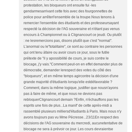
protestation, les bloqueurs ont ensuite fui -les
gendarmesarrivant cette fois avec des fourgonnettes de
police pour arrêterl'ensemble de la troupe.Nous tenons à
remercier l'ensemble des étudiants et des professeursayant
respecté la décision de l'AG souveraine et n'étant pas venus
encours à Championnet ou à Clignancourt ce jeudi. Ou plutôt
: ne lesremercions pas, disons plutôt que c'est "normal".
L'anormal ou le"totalitaire", ce sont au contraire les personnes
qui ont tenu àfaire ou avoir cours ce jour, sous le futile
prétexte de "il y apossibilité de cours, je suis contre le
blocage, j'y vais."Comment peut-on en effet demander plus de
démocratie, demander lerespect des votes du côté des
"bloqueurs", et en même temps agircontre la décision d'une
grande majorité d'étudiants lorsqu'elle estdéfavorable ?
Comment, dans la même logique, justifier que nousn'ayons
pas à faire de même, et que nous ne devions pas
rebloquerClignancourt demain ?Enfin, n'échauffons pas les
esprits une fois de plus...La manif' de cette après-midi a
rassemblé plusieurs milliersd'étudiants à Paris. Mais nous n'y
avons toujours pas vu Mme Pécresse...23/11En respect des
décisions de l'AG souveraine du mercredi, aucunetentative de
blocage ne sera à prévoir ce jour. Les cours devraientse