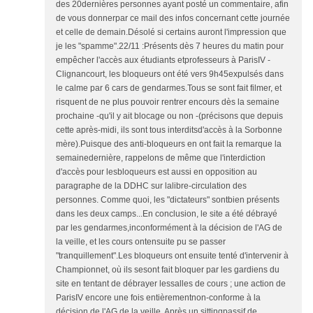
des 20dernières personnes ayant posté un commentaire, afin
de vous donnerpar ce mail des infos concernant cette journée
et celle de demain.Désolé si certains auront l'impression que
je les "spamme".22/11 :Présents dès 7 heures du matin pour
empêcher l'accès aux étudiants etprofesseurs à ParisIV -
Clignancourt, les bloqueurs ont été vers 9h45expulsés dans
le calme par 6 cars de gendarmes.Tous se sont fait filmer, et
risquent de ne plus pouvoir rentrer encours dès la semaine
prochaine -qu'il y ait blocage ou non -(précisons que depuis
cette après-midi, ils sont tous interditsd'accès à la Sorbonne
mère).Puisque des anti-bloqueurs en ont fait la remarque la
semainedernière, rappelons de même que l'interdiction
d'accès pour lesbloqueurs est aussi en opposition au
paragraphe de la DDHC sur lalibre-circulation des
personnes. Comme quoi, les "dictateurs" sontbien présents
dans les deux camps...En conclusion, le site a été débrayé
par les gendarmes,inconformément à la décision de l'AG de
la veille, et les cours ontensuite pu se passer
"tranquillement".Les bloqueurs ont ensuite tenté d'intervenir à
Championnet, où ils sesont fait bloquer par les gardiens du
site en tentant de débrayer lessalles de cours ; une action de
ParisIV encore une fois entièrementnon-conforme à la
décision de l'AG de la veille. Après un sittingpassif de