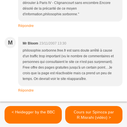
dérouler à Paris IV - Clignancourt sans encombre.Encore
désolé de la précarité de ce moyen
d'information,philosophie.sorbonne."
Répondre
M
Mr Bloom
23/11/2007 13:30
philosophie.sorbonne.free.fr est sans doute arrêté à cause
d'un traffic trop important (vu le nombre de commentaires et
personnes qui consultaient le site ce n'est pas surprenant).
Free offre des pages gratuites jusqu'à un certain point... Je
crois que la page est réactivable mais ca prend un peu de
temps. On devrait voir le site réapparaître.
Répondre
< Heidegger by the BBC
Cours sur Spinoza par
R.Misrahi (vidéo) >