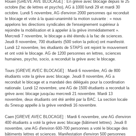
Rouen [GREVE AVE BLOCAGE] : En grève avec blocage depuis le 25
octobre (fac de lettres et psycho), AG à 1000 lundi 29 et mardi 30
octobre. Lundi 5 novembre, AG d'environ 2000 personnes qui reconduit
le blocage et vote à la quasi-unanimité la motion suivante : « nous
appelons les directions syndicales de l'enseignement supérieur à
rejoindre la mobilisation et à appeler à la grève immédiatement ».
Mercredi 7 novembre, le blocage a été étendu à la fac de sciences.
Jeudi 8 novembre, 700 étudiants (500 selon la police) ont manifesté.
Lundi 12 novembre, les étudiants de STAPS ont rejoint le mouvement
et ont voté le blocage. AG de 1200 personnes en lettres, sciences
humaines, psycho, socio, a reconduit la grève avec le blocage.
Tours [GREVE AVEC BLOCAGE] : Mardi 6 novembre, AG de 800
étudiants vote la grève avec blocage. Jeudi 8 novembre, AG a
reconduit le blocage et a mandaté des délégués pour la coordination
nationale. Lundi 12 novembre, une AG de 1500 étudiants a reconduit la
grève avec blocage jusqu'au mercredi 21 novembre. Mardi 13
novembre, deux étudiants ont été arrêté par la BAC. La section locale
du Snesup appelle à la grève vendredi 16 novembre.
Caen [GREVE AVEC BLOCAGE] : Mardi 6 novembre, une AG d'environ
400 étudiants a voté la grève avec blocage (bâtiment lettres). Jeudi 8
novembre, une AG d'environ 600-700 personnes a voté le blocage des
bâtiments lettres et sciences. Manifestation d'environ 500 personnes