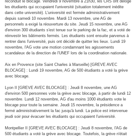
reconduit le blocage. Vendredi 9 novembre à 21h30, les CRS ont délogé
les étudiants qui occupaient l'université (situation totalement inédite
dans cette université). L'université est fermée administrativement
depuis samedi 10 novembre. Mardi 13 novembre, une AG de
personnels a exigé la réouverture du site. Jeudi 15 novembre, une AG
d'environ 300 étudiants s'est tenue sur le parking de la fac, et a voté de
réinvestir les bâtiments fermés. Les étudiants sont ensuite parvenus à
rentrer dans l'université, puis ont décidé de quitter les lieux. Lundi 19
novembre, l'AG vote une motion condamnant les agissements
scandaleux de la direction de l'UNEF lors de la coordination nationale.
Aix en Provence (site Saint Charles à Marseille) [GREVE AVEC
BLOCAGE] : Lundi 19 novembre, AG de 500 étudiants a voté la grève
avec blocage.
Lyon II [GREVE AVEC BLOCAGE] : Jeudi 8 novembre, une AG
d'environ 500 personnes vote la grève avec blocage, à partir de lundi 12
novembre. Lundi 12 novembre, AG d'au moins 1000 étudiants vote le
blocage pour toute la semaine. Jeudi 15 novembre, la présidence a
fermé administrativement la fac jusqu'à lundi. La police est intervenue
jeudi soir pour évacuer les étudiants qui occupaient l'université.
Montpellier II [GREVE AVEC BLOCAGE] : Jeudi 8 novembre, l'AG de
500 étudiants a voté la grève avec blocage. Toutefois, la grève n'était