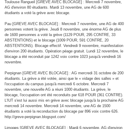
Toulouse Rangueil [GREVE AVEC BLOCAGE] : Mercredi 7 novembre,
AG d'environ 80 étudiants. Mardi 13 novembre, une AG de 600
étudiants a voté la grève avec blocage.
Pau [GREVE AVEC BLOCAGE] : Mercredi 7 novembre, une AG de 400
personnes votent la grève. Jeudi 8 novembre, une énorme AG de plus
de 1600 personnes a voté la grève (1129 POUR, 295 CONTRE, 33
ABSTENTIONS) et le blocage (1009 POUR, 591 CONTRE, 20
ABSTENTIONS). Blocage effectif. Vendredi 9 novembre, manifestation
d'environ 200 étudiants. Opération péage gratuit. Lundi 12 novembre, le
blocage a été reconduit par 1242 voix contre 1023 jusqu'à vendredi 16
novembre.
Perpignan [GREVE AVEC BLOCAGE] : AG mercredi 31 octobre de 200
étudiants. La grève a été votée, ainsi que le « vidage des salles » et
l'occupation du campus jusqu'à mercredi 6 octobre. Mercredi 7
novembre, une nouvelle AG a réuni 1000 étudiants. La grève, le
blocage, l'occupation ont été reconduits par 618 POUR (361 CONTRE).
L'IUT s'est lui aussi mis en grève avec blocage jusqu'à la prochaine AG
mercredi 14 novembre. Mercredi 14 novembre, une AG de 1500
étudiants a voté la reconduction du blocage par 896 voix contre 626.
http://greve-perpignan.blogspot.com/
Limoges [GREVE AVEC BLOCAGE] : Mardi 6 novembre, AG d'environ