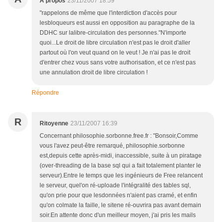
A propos
23/11/2007 18:59
"rappelons de même que l'interdiction d'accès pour
lesbloqueurs est aussi en opposition au paragraphe de la
DDHC sur lalibre-circulation des personnes."N'importe
quoi...Le droit de libre circulation n'est pas le droit d'aller
partout où l'on veut quand on le veut ! Je n'ai pas le droit
d'entrer chez vous sans votre authorisation, et ce n'est pas
une annulation droit de libre circulation !
Répondre
R
Ritoyenne
23/11/2007 16:39
Concernant philosophie.sorbonne.free.fr : "Bonsoir,Comme
vous l'avez peut-être remarqué, philosophie.sorbonne
est,depuis cette après-midi, inaccessible, suite à un piratage
(over-threading de la base sql qui a fait totalement planter le
serveur).Entre le temps que les ingénieurs de Free relancent
le serveur, quel'on ré-uploade l'intégralité des tables sql,
qu'on prie pour que lesdonnées n'aient pas cramé, et enfin
qu'on colmate la faille, le sitene ré-ouvrira pas avant demain
soir.En attente donc d'un meilleur moyen, j'ai pris les mails