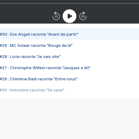
#30 : Eve Angeli raconte "Avant de partir"
#29 : MC Solaar raconte "Bouge de là"
28 : Lorie raconte "Je vais vite"
#27 : Christophe Willem raconte "Jacques a dit"
#26 : Chimène Badi raconte "Entre nous"
#25 : Indochine raconte "3e sexe"
#24 : Zaho raconte "C'est chelou"
#23 : Patrick Bruel raconte "Au café des délices"
#22 : Kyo raconte "Le chemin"
#21 : Nolwenn Leroy raconte "Cassé"