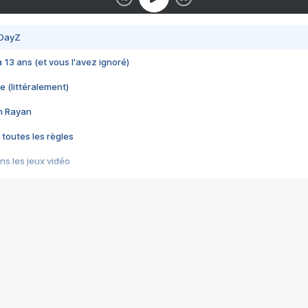
 DayZ
 a 13 ans (et vous l'avez ignoré)
e (littéralement)
im Rayan
 toutes les règles
s les jeux vidéo
us choquant de Rockstar ? - Le scandale BULLY
e plus moche de Steam
du RÊVE tourne au CAUCHEMAR
pendant 8 heures
it… à tort