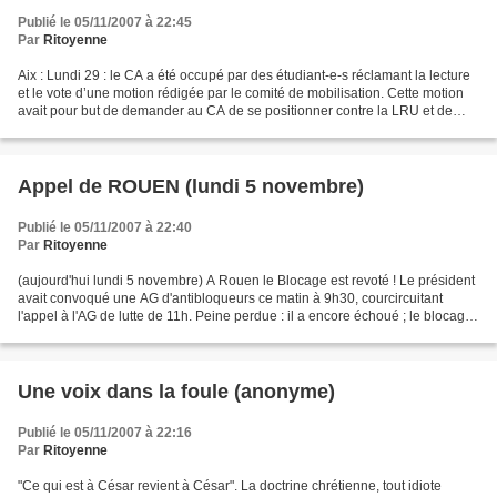
Publié le 05/11/2007 à 22:45
Par
Ritoyenne
Aix : Lundi 29 : le CA a été occupé par des étudiant-e-s réclamant la lecture
et le vote d’une motion rédigée par le comité de mobilisation. Cette motion
avait pour but de demander au CA de se positionner contre la LRU et de
banaliser la journée de cours...
Appel de ROUEN (lundi 5 novembre)
Publié le 05/11/2007 à 22:40
Par
Ritoyenne
(aujourd'hui lundi 5 novembre) A Rouen le Blocage est revoté ! Le président
avait convoqué une AG d'antibloqueurs ce matin à 9h30, courcircuitant
l'appel à l'AG de lutte de 11h. Peine perdue : il a encore échoué ; le blocage
est revoté jusqu'à mercredi....
Une voix dans la foule (anonyme)
Publié le 05/11/2007 à 22:16
Par
Ritoyenne
"Ce qui est à César revient à César". La doctrine chrétienne, tout idiote