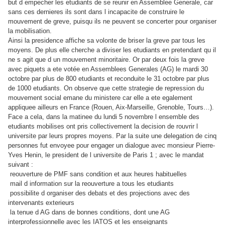
but d empecher les etudiants de se reunir en Assemblee Generale, car
sans ces dernieres ils sont dans l incapacite de construire le
mouvement de greve, puisqu ils ne peuvent se concerter pour organiser
la mobilisation.
Ainsi la presidence affiche sa volonte de briser la greve par tous les
moyens. De plus elle cherche a diviser les etudiants en pretendant qu il
ne s agit que d un mouvement minoritaire. Or par deux fois la greve
avec piquets a ete votée en Assemblees Generales (AG) le mardi 30
octobre par plus de 800 etudiants et reconduite le 31 octobre par plus
de 1000 etudiants. On observe que cette strategie de repression du
mouvement social emane du ministere car elle a ete egalement
appliquee ailleurs en France (Rouen, Aix-Marseille, Grenoble, Tours…).
Face a cela, dans la matinee du lundi 5 novembre l ensemble des
etudiants mobilises ont pris collectivement la decision de rouvrir l
universite par leurs propres moyens. Par la suite une delegation de cinq
personnes fut envoyee pour engager un dialogue avec monsieur Pierre-
Yves Henin, le president de l universite de Paris 1 ; avec le mandat
suivant :
reouverture de PMF sans condition et aux heures habituelles
mail d information sur la reouverture a tous les etudiants
possibilite d organiser des debats et des projections avec des
intervenants exterieurs
la tenue d AG dans de bonnes conditions, dont une AG
interprofessionnelle avec les IATOS et les enseignants