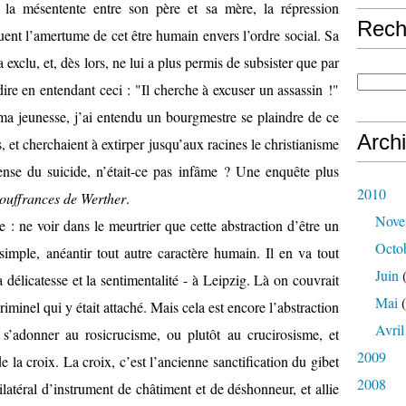
 la mésentente entre son père et sa mère, la répression
Rech
ent l’amertume de cet être humain envers l’ordre social. Sa
 exclu, et, dès lors, ne lui a plus permis de subsister que par
dire en entendant ceci : "Il cherche à excuser un assassin !"
ma jeunesse, j’ai entendu un bourgmestre se plaindre de ce
Arch
, et cherchaient à extirper jusqu’aux racines le christianisme
fense du suicide, n’était-ce pas infâme ? Une enquête plus
2010
ouffrances de Werther
.
Nove
e : ne voir dans le meurtrier que cette abstraction d’être un
Octo
é simple, anéantir tout autre caractère humain. Il en va tout
Juin
(
délicatesse et la sentimentalité - à Leipzig. Là on couvrait
Mai
(
criminel qui y était attaché. Mais cela est encore l’abstraction
Avril
 s’adonner au rosicrucisme, ou plutôt au crucirosisme, et
2009
e la croix. La croix, c’est l’ancienne sanctification du gibet
2008
ilatéral d’instrument de châtiment et de déshonneur, et allie