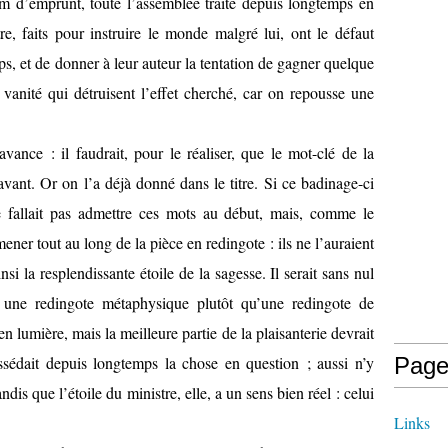
om d’emprunt, toute l’assemblée traite depuis longtemps en
e, faits pour instruire le monde malgré lui, ont le défaut
s, et de donner à leur auteur la tentation de gagner quelque
t vanité qui détruisent l’effet cherché, car on repousse une
’avance : il faudrait, pour le réaliser, que le mot-clé de la
avant. Or on l’a déjà donné dans le titre. Si ce badinage-ci
 ne fallait pas admettre ces mots au début, mais, comme le
mener tout au long de la pièce en redingote : ils ne l’auraient
nsi la resplendissante étoile de la sagesse. Il serait sans nul
 une redingote métaphysique plutôt qu’une redingote de
n lumière, mais la meilleure partie de la plaisanterie devrait
ssédait depuis longtemps la chose en question ; aussi n’y
Page
dis que l’étoile du ministre, elle, a un sens bien réel : celui
Links