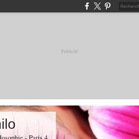
Publicité
ilo
losophie - Paris 4.