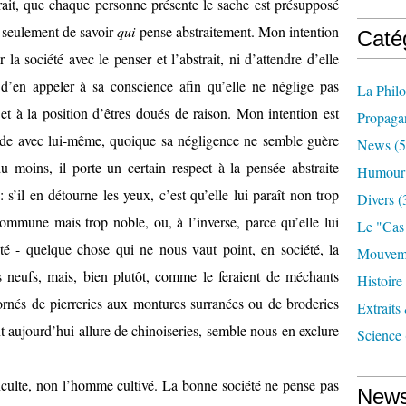
strait, que chaque personne présente le sache est présupposé
 seulement de savoir
qui
pense abstraitement. Mon intention
Caté
er la société avec le penser et l’abstrait, ni d’attendre d’elle
 d’en appeler à sa conscience afin qu’elle ne néglige pas
La Phil
et à la position d’êtres doués de raison. Mon intention est
Propaga
onde avec lui-même, quoique sa négligence ne semble guère
News
(5
u moins, il porte un certain respect à la pensée abstraite
Humour
’il en détourne les yeux, c’est qu’elle lui paraît non trop
Divers
(
ommune mais trop noble, ou, à l’inverse, parce qu’elle lui
Le "cas
té - quelque chose qui ne nous vaut point, en société, la
Mouveme
s neufs, mais, bien plutôt, comme le feraient de méchants
Histoire
rnés de pierreries aux montures surranées ou de broderies
Extraits
nt aujourd’hui allure de chinoiseries, semble nous en exclure
Science
culte, non l’homme cultivé. La bonne société ne pense pas
News