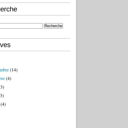
erche
ives
mbre
(14)
bre
(4)
3)
3)
(4)