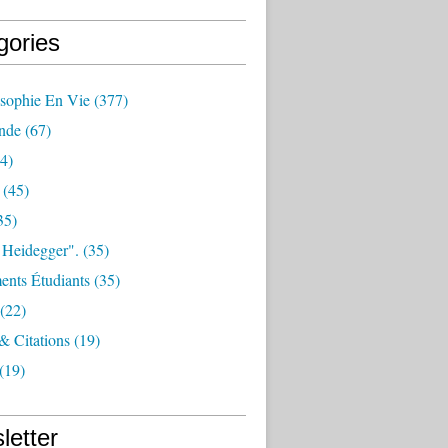
gories
osophie En Vie
(377)
nde
(67)
4)
(45)
35)
 Heidegger".
(35)
nts Étudiants
(35)
(22)
 & Citations
(19)
(19)
letter