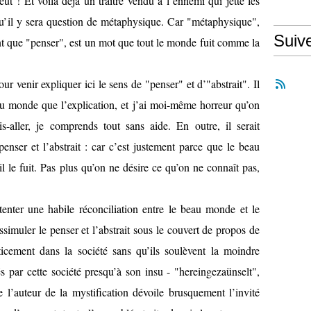
t ! Et voilà déjà un traître vendu à l’ennemi qui jette les
qu’il y sera question de métaphysique. Car "métaphysique",
Suiv
nt que "penser", est un mot que tout le monde fuit comme la
ur venir expliquer ici le sens de "penser" et d’"abstrait". Il
au monde que l’explication, et j’ai moi-même horreur qu’on
-aller, je comprends tout sans aide. En outre, il serait
 penser et l’abstrait : car c’est justement parce que le beau
il le fuit. Pas plus qu’on ne désire ce qu’on ne connaît pas,
enter une habile réconciliation entre le beau monde et le
issimuler le penser et l’abstrait sous le couvert de propos de
pticement dans la société sans qu’ils soulèvent la moindre
és par cette société presqu’à son insu - "hereingezaünselt",
l’auteur de la mystification dévoile brusquement l’invité