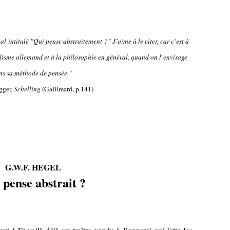
al intitulé "Qui pense abstraitement ?" J’aime à le citer, car c’est à
alisme allemand et à la philosophie en général, quand on l’envisage
ns sa méthode de pensée."
gger,
Schelling
(Gallimard, p.141)
G.W.F. HEGEL
 pense abstrait ?