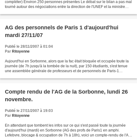
compléter) Environ 250 personnes présentes Le débat sur le bilan a pas mal
tourné autour des négociations entre la direction de l'UNEF et la ministre
Pécresse, avec un accord général que:...
AG des personnels de Paris 1 d'aujourd'hui
mardi 27/11/07
Publié le 28/11/2007 à 01:04
Par
Ritoyenne
Aujourd'hui en Sorbonne, alors que la fac était bloquée et occupée toute la
journée (de 7h jusqu'à la tombée de la nuit), par 150 étudiants, s'est tenue
une assemblée générale de professeurs et de personnels de Paris-1
(environ 150 profs, à vue de nez)....
Compte rendu de l'AG de la Sorbonne, lundi 26
novembre.
Publié le 27/11/2007 à 19:03
Par
Ritoyenne
En attendant que tombent les infos sur ce qui s'est passé toute la journée
d'aujourd'hui (mardi) en Sorbonne (AG des profs de Paris1 en amphi.
Lefebvre, blocage & occupation de 7h à 18h), voici un compte-rendu de l'AG