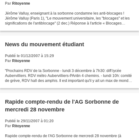
Par
Ritoyenne
Jérôme Valluy, enseignant à la sorbonne condamne les anti-blocages !
Jérôme Valluy (Paris 1), "Le mouvement universitaire, les "blocages" et les
significations de l'antiblocage" (2 dec.) Réponse à l'article « Blocages
mortifères » (Le Monde, 29.11.07)...
News du mouvement étudiant
Publié le 01/12/2007 à 15:29
Par
Ritoyenne
"Prochains RDV de la Sorbonne - lundi 3 décembre à 7h30: diff lycée
Aubervilliers. RDV métro Aubervilliers-PAntin 4 chemins. - lundi 10h: comité
de grève, RDV hall des amphis. Il est important qu'il y ait un max de monde,
notamment des personnes de chaque...
Rapide compte-rendu de l'AG Sorbonne de
mercredi 28 novembre
Publié le 29/11/2007 à 01:20
Par
Ritoyenne
Rapide compte-rendu de l'AG Sorbonne de mercredi 28 novembre (à