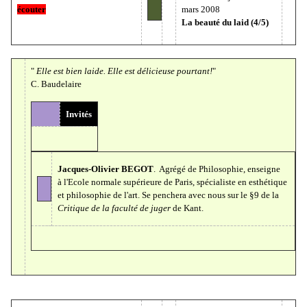
écouter
mars 2008
La beauté du laid (4/5)
"
Elle est bien laide. Elle est délicieuse pourtant!
"
C. Baudelaire
Invités
Jacques-Olivier BEGOT
. Agrégé de Philosophie, enseigne
à l'Ecole normale supérieure de Paris, spécialiste en esthétique
et philosophie de l'art. Se penchera avec nous sur le §9 de la
Critique
de la faculté de juger
de Kant.