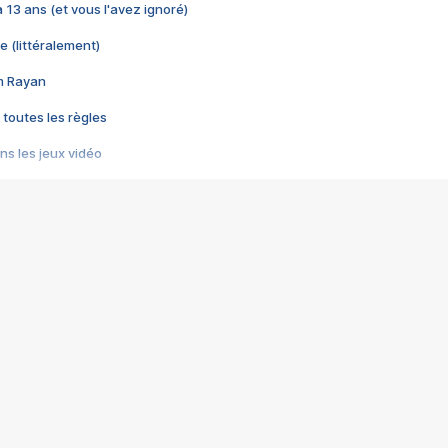
 a 13 ans (et vous l'avez ignoré)
e (littéralement)
im Rayan
 toutes les règles
s les jeux vidéo
us choquant de Rockstar ? - Le scandale BULLY
e plus moche de Steam
du RÊVE tourne au CAUCHEMAR
pendant 8 heures
it… à tort
umiliés par un jeu vidéo
ire - Final Fantasy 8
ti un empire - Age of Empires