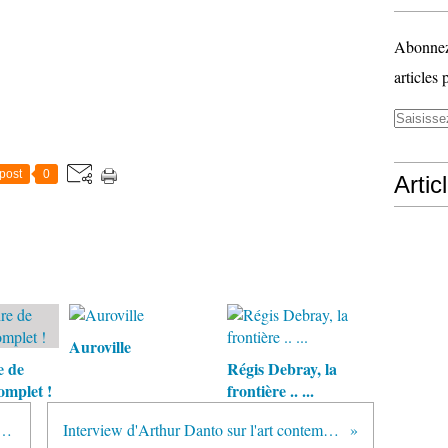
Abonnez-
articles 
post
0
Artic
Auroville
e de
Régis Debray, la
omplet !
frontière .. ...
echnologies (avec B.Stiegler)
Interview d'Arthur Danto sur l'art contemporain