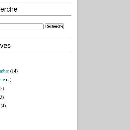
erche
ives
mbre
(14)
bre
(4)
3)
3)
(4)