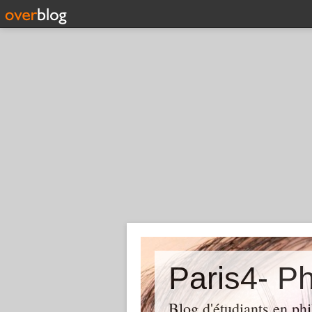
Paris4- Ph
Blog d'étudiants en phi