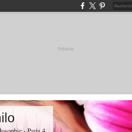
Publicité
ilo
losophie - Paris 4.