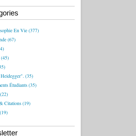
gories
osophie En Vie
(377)
nde
(67)
4)
(45)
35)
 Heidegger".
(35)
nts Étudiants
(35)
(22)
 & Citations
(19)
(19)
letter