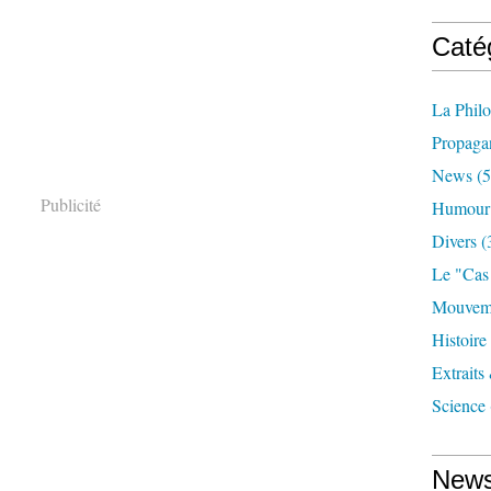
Caté
La Phil
Propaga
News
(5
Publicité
Humour
Divers
(
Le "cas
Mouveme
Histoire
Extraits
Science
News