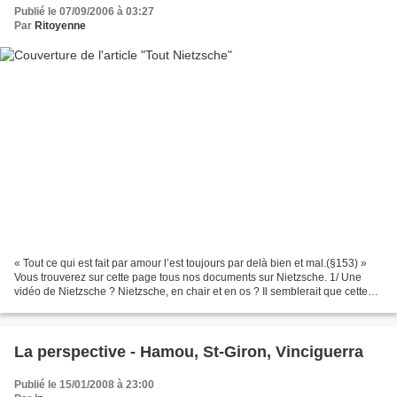
Publié le 07/09/2006 à 03:27
Par
Ritoyenne
« Tout ce qui est fait par amour l’est toujours par delà bien et mal.(§153) »
Vous trouverez sur cette page tous nos documents sur Nietzsche. 1/ Une
vidéo de Nietzsche ? Nietzsche, en chair et en os ? Il semblerait que cette
vidéo soit truquée. Mais elle...
La perspective - Hamou, St-Giron, Vinciguerra
Publié le 15/01/2008 à 23:00