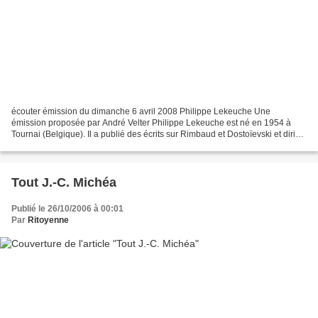
écouter émission du dimanche 6 avril 2008 Philippe Lekeuche Une
émission proposée par André Velter Philippe Lekeuche est né en 1954 à
Tournai (Belgique). Il a publié des écrits sur Rimbaud et Dostoïevski et dirigé
des études notamment sur Kafka, Hölderlin,...
Tout J.-C. Michéa
Publié le 26/10/2006 à 00:01
Par
Ritoyenne