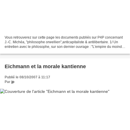
Vous retrouverez sur cette page les documents publiés sur P4P concernant
J.-C. Michéa, "philosophe orwellien",anticapitaliste & antilibertaire. 1/ Un
entretien avec le philosophe, sur son dernier ouvrage : "L'empire du moindre
mal". Cliquez ici. 2/ Des...
Eichmann et la morale kantienne
Publié le 08/10/2007 à 11:17
Par
jp