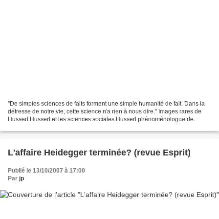
"De simples sciences de faits forment une simple humanité de fait. Dans la
détresse de notre vie, cette science n'a rien à nous dire." Images rares de
Husserl Husserl et les sciences sociales Husserl phénoménologue de
l'extrême (G.Guest) L'oeuvre d'art...
L'affaire Heidegger terminée? (revue Esprit)
Publié le 13/10/2007 à 17:00
Par
jp