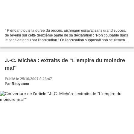
" P endant toute la durée du procès, Eichmann essaya, sans grand succès,
de revenir sur cette deuxième partie de sa déclaration : "Non coupable dans
le sens entendu par l'accusation." Or l'accusation supposait non seulement
qu'il avait fait exprès d'agir...
J.-C. Michéa : extraits de "L'empire du moindre
mal"
Publié le 25/10/2007 à 23:47
Par
Ritoyenne