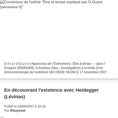
G é r a r d G u e s t Approches de l’Événement, I Être & temps — dans l’
Ereignis SÉMINAIRE, II Analysis Situs - Investigations à la limite (Une
phénoménologie de l’extrême) SECONDE SÉANCE 17 novembre 2007
Texte de présentation de la seconde séance documents...
En découvrant l'existence avec Heidegger
(Lévinas)
Publié le 28/09/2007 à 16:10
Par
Ritoyenne