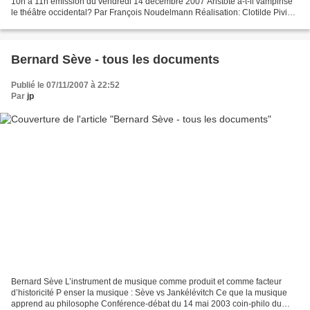
10h à 11h émission du vendredi 14 décembre 2007 Aristote a-t-il vampirisé
le théâtre occidental? Par François Noudelmann Réalisation: Clotilde Pivin
Dans l'histoire de la philosophie,...
Bernard Sève - tous les documents
Publié le 07/11/2007 à 22:52
Par
jp
Bernard Sève L’instrument de musique comme produit et comme facteur
d’historicité P enser la musique : Sève vs Jankélévitch Ce que la musique
apprend au philosophe Conférence-débat du 14 mai 2003 coin-philo du