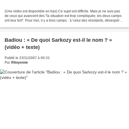
(Une vidéo est disponible en bas) Ce sujet est difficile. Mais je ne suis pas
de ceux qui avancent des "la situation est trop compliquée, les deux camps
ont leur tort". Pour moi, il y a trois camps : 1/ celui des résistants, désespérés
au point de se...
Badiou : « De quoi Sarkozy est-il le nom ? »
(vidéo + texte)
Publié le 23/11/2007 à 00:31
Par
Ritoyenne