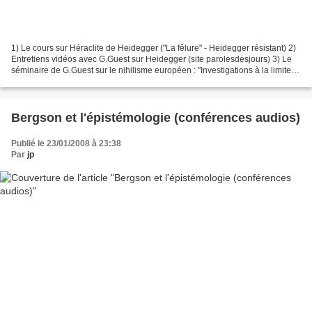
1) Le cours sur Héraclite de Heidegger ("La fêlure" - Heidegger résistant) 2)
Entretiens vidéos avec G.Guest sur Heidegger (site parolesdesjours) 3) Le
séminaire de G.Guest sur le nihilisme européen : "Investigations à la limite -
une phénoménologie de...
Bergson et l'épistémologie (conférences audios)
Publié le 23/01/2008 à 23:38
Par
jp