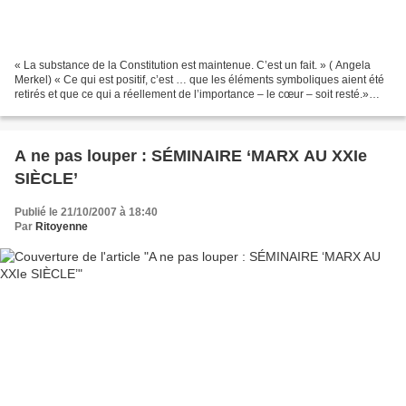
« La substance de la Constitution est maintenue. C’est un fait. » ( Angela
Merkel) « Ce qui est positif, c’est … que les éléments symboliques aient été
retirés et que ce qui a réellement de l’importance – le cœur – soit resté.»
(premier ministre du Danemark)...
A ne pas louper : SÉMINAIRE ‘MARX AU XXIe
SIÈCLE’
Publié le 21/10/2007 à 18:40
Par
Ritoyenne