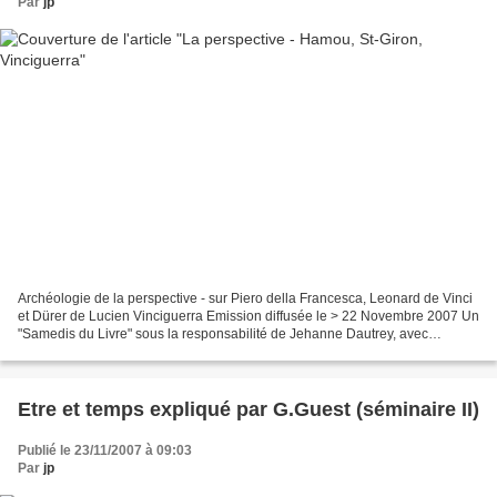
Par
jp
Archéologie de la perspective - sur Piero della Francesca, Leonard de Vinci
et Dürer de Lucien Vinciguerra Emission diffusée le > 22 Novembre 2007 Un
"Samedis du Livre" sous la responsabilité de Jehanne Dautrey, avec
Philippe Hamou, Baldine Saint-Girons...
Etre et temps expliqué par G.Guest (séminaire II)
Publié le 23/11/2007 à 09:03
Par
jp