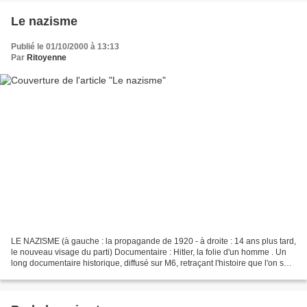
Le nazisme
Publié le 01/10/2000 à 13:13
Par
Ritoyenne
LE NAZISME (à gauche : la propagande de 1920 - à droite : 14 ans plus tard,
le nouveau visage du parti) Documentaire : Hitler, la folie d'un homme . Un
long documentaire historique, diffusé sur M6, retraçant l'histoire que l'on sait.
Vivre sous le IIIe...