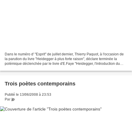
Dans le numéro d' "Esprit" de juillet dernier, Thierry Paquot, à l'occasion de
la parution du livre "Heidegger à plus forte raison", déclare terminée la
polémique déclenchée par le livre d'E.Faye "Heidegger, l'introduction du
nazisme dans la philosophie"...
Trois poètes contemporains
Publié le 13/06/2008 à 23:53
Par
jp