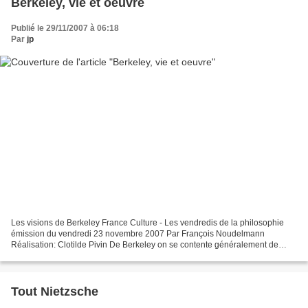
Berkeley, vie et oeuvre
Publié le 29/11/2007 à 06:18
Par
jp
Les visions de Berkeley France Culture - Les vendredis de la philosophie
émission du vendredi 23 novembre 2007 Par François Noudelmann
Réalisation: Clotilde Pivin De Berkeley on se contente généralement de
rappeler la célèbre formule esse est percipi,...
Tout Nietzsche