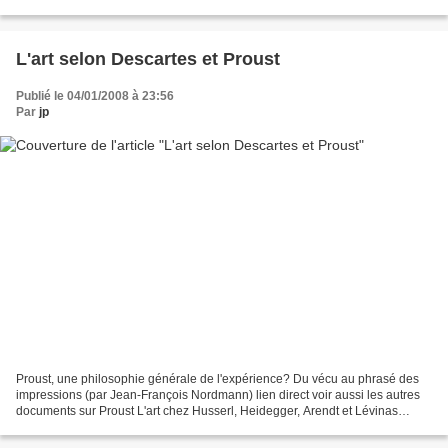
lycée de Sèvres Bernard Sève et C.-Sperber...
L'art selon Descartes et Proust
Publié le 04/01/2008 à 23:56
Par
jp
Proust, une philosophie générale de l'expérience? Du vécu au phrasé des
impressions (par Jean-François Nordmann) lien direct voir aussi les autres
documents sur Proust L'art chez Husserl, Heidegger, Arendt et Lévinas
(J.Taminiaux) Mallarmé, Kant et Descartes...