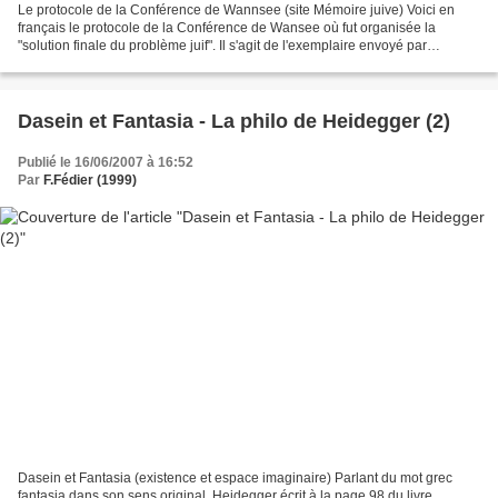
Le protocole de la Conférence de Wannsee (site Mémoire juive) Voici en
français le protocole de la Conférence de Wansee où fut organisée la
"solution finale du problème juif". Il s'agit de l'exemplaire envoyé par
Heydrich à Luther, sous-secrétaire d'Etat...
Dasein et Fantasia - La philo de Heidegger (2)
Publié le 16/06/2007 à 16:52
Par
F.Fédier (1999)
Dasein et Fantasia (existence et espace imaginaire) Parlant du mot grec
fantasia dans son sens original, Heidegger écrit à la page 98 du livre