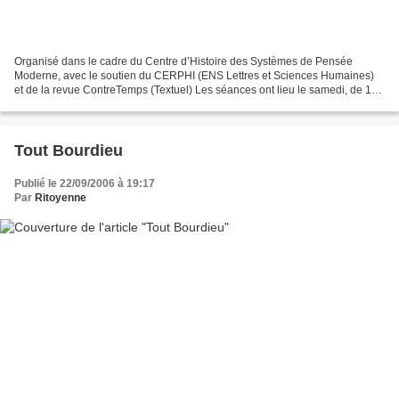
Organisé dans le cadre du Centre d’Histoire des Systèmes de Pensée
Moderne, avec le soutien du CERPHI (ENS Lettres et Sciences Humaines)
et de la revue ContreTemps (Textuel) Les séances ont lieu le samedi, de 14
à 16 h, à la Sorbonne amphithéâtre Lefebvre...
Tout Bourdieu
Publié le 22/09/2006 à 19:17
Par
Ritoyenne