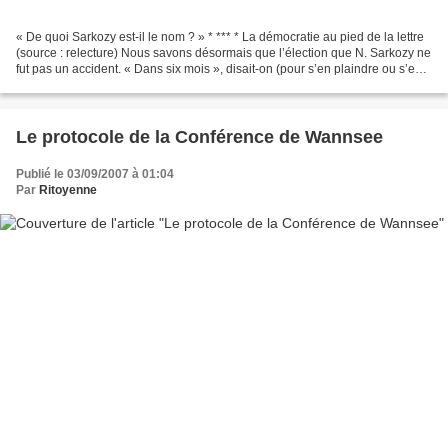
« De quoi Sarkozy est-il le nom ? » * *** * La démocratie au pied de la lettre
(source : relecture) Nous savons désormais que l’élection que N. Sarkozy ne
fut pas un accident. « Dans six mois », disait-on (pour s’en plaindre ou s’en
réjouir), « cela aura...
Le protocole de la Conférence de Wannsee
Publié le 03/09/2007 à 01:04
Par
Ritoyenne