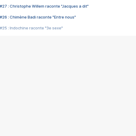
#27 : Christophe Willem raconte "Jacques a dit"
#26 : Chimène Badi raconte "Entre nous"
#25 : Indochine raconte "3e sexe"
#24 : Zaho raconte "C'est chelou"
#23 : Patrick Bruel raconte "Au café des délices"
#22 : Kyo raconte "Le chemin"
#21 : Nolwenn Leroy raconte "Cassé"
#20 : Patrick Hernandez raconte "Born to be alive"
#19 : Lorie raconte "Près de moi"
#18 : Michael Jones raconte "A nos actes manqués" (avec Jean-Jacque
#17 : Khaled raconte "Aïcha"
#16 : Corneille raconte "Parce qu'on vient de loin"