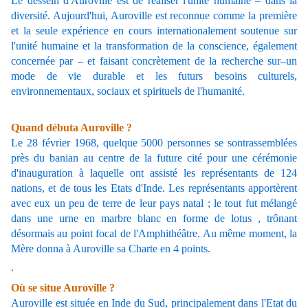
Le dessein d'Auroville est de réaliser l'unité humaine – dans la
diversité. Aujourd'hui, Auroville est reconnue comme la première
et la seule expérience en cours internationalement soutenue sur
l'unité humaine et la transformation de la conscience, également
concernée par – et faisant concrètement de la recherche sur–un
mode de vie durable et les futurs besoins culturels,
environnementaux, sociaux et spirituels de l'humanité.
Quand débuta Auroville ?
Le 28 février 1968, quelque 5000 personnes se sontrassemblées
près du banian au centre de la future cité pour une
cérémonie
d'inauguration
à laquelle ont assisté les représentants de 124
nations, et de tous les Etats d'Inde. Les représentants apportèrent
avec eux un peu de terre de leur pays natal ; le tout fut mélangé
dans une urne en marbre blanc en forme de lotus , trônant
désormais au point focal de l'Amphithéâtre. Au même moment, la
Mère donna à Auroville sa
Charte
en 4 points.
.
Où se situe Auroville ?
Auroville est située en Inde du Sud, principalement dans l'Etat du