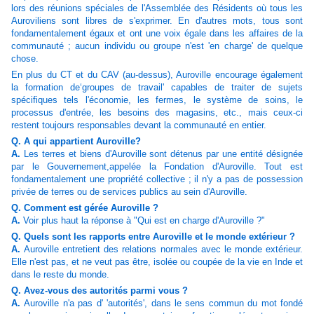
lors des réunions spéciales de l'Assemblée des Résidents où tous les
Auroviliens sont libres de s'exprimer. En d'autres mots, tous sont
fondamentalement égaux et ont une voix égale dans les affaires de la
communauté ; aucun individu ou groupe n'est 'en charge' de quelque
chose.
En plus du CT et du CAV (au-dessus), Auroville encourage également
la formation de‘groupes de travail' capables de traiter de sujets
spécifiques tels l'économie, les fermes, le système de soins, le
processus d'entrée, les besoins des magasins, etc., mais ceux-ci
restent toujours responsables devant la communauté en entier.
Q. A qui appartient Auroville?
A.
Les terres et biens d'Auroville sont détenus par une entité désignée
par le Gouvernement,appelée la Fondation d'Auroville. Tout est
fondamentalement une propriété collective ; il n'y a pas de possession
privée de terres ou de services publics au sein d'Auroville.
Q. Comment est gérée Auroville ?
A.
Voir plus haut la réponse à "Qui est en charge d'Auroville ?"
Q. Quels sont les rapports entre Auroville et le monde extérieur ?
A.
Auroville entretient des relations normales avec le monde extérieur.
Elle n'est pas, et ne veut pas être, isolée ou coupée de la vie en Inde et
dans le reste du monde.
Q. Avez-vous des autorités parmi vous ?
A.
Auroville n'a pas d' 'autorités', dans le sens commun du mot fondé