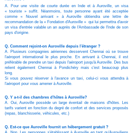
A. Pour une visite de courte durée en Inde et à Auroville, un visa
« touriste » suffit. Néanmoins, toute personne ayant été acceptée
comme « Nouvel arrivant » à Auroville obtiendra une lettre de
recommandation de la « Fondation d'Auroville » qui lui permettra d'avoir
un visa d'entrée valable un an auprès de l'Ambassade de l'Inde de son
pays d'origine.
Q. Comment rejoint-on Auroville depuis l'étranger ?
A. Plusieurs compagnies aériennes desservent Chennai où se trouve
l'aéroport international le plus proche. En arrivant à Chennai, il est
préférable de prendre un taxi depuis l'aéroport jusqu'à Auroville. Des bus
relient également Chennai à Pondichéry mais c'est beaucoup plus
long.
Si vous pouvez réserver à l'avance un taxi, celui-ci vous attendra à
l'aéroport pour vous amener à Auroville.
Q. Y a-t-il des chambres d'hôtes à Auroville?
A. Oui, Auroville possède un large éventail de maisons d'hôtes. Les
tarifs varient en fonction du degré de confort et des services proposés
(repas, blanchisserie, véhicules, etc.)
Q. Est-ce que Auroville fournit un hébergement gratuit ?
A. Non. Les personnes s'établissant à Auroville en tant qu'Auroviliens