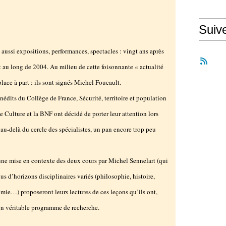
Suiv
aussi expositions, performances, spectacles : vingt ans après
t au long de 2004. Au milieu de cette foisonnante « actualité
ace à part : ils sont signés Michel Foucault.
nédits du Collège de France, Sécurité, territoire et population
e Culture et la BNF ont décidé de porter leur attention lors
au-delà du cercle des spécialistes, un pan encore trop peu
une mise en contexte des deux cours par Michel Sennelart (qui
nus d’horizons disciplinaires variés (philosophie, histoire,
omie…) proposeront leurs lectures de ces leçons qu’ils ont,
en véritable programme de recherche.