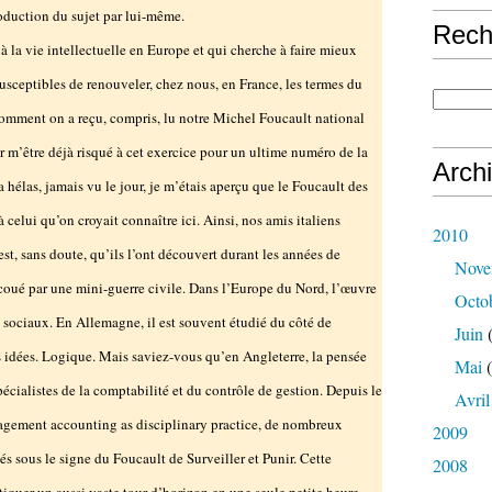
roduction du sujet par lui-même.
Rech
 à la vie intellectuelle en Europe et qui cherche à faire mieux
usceptibles de renouveler, chez nous, en France, les termes du
r comment on a reçu, compris, lu notre Michel Foucault national
r m’être déjà risqué à cet exercice pour un ultime numéro de la
Arch
hélas, jamais vu le jour, je m’étais aperçu que le Foucault des
 celui qu’on croyait connaître ici. Ainsi, nos amis italiens
2010
est, sans doute, qu’ils l’ont découvert durant les années de
Nove
ecoué par une mini-guerre civile. Dans l’Europe du Nord, l’œuvre
Octo
s sociaux. En Allemagne, il est souvent étudié du côté de
Juin
(
es idées. Logique. Mais saviez-vous qu’en Angleterre, la pensée
Mai
(
écialistes de la comptabilité et du contrôle de gestion. Depuis le
Avril
agement accounting as disciplinary practice, de nombreux
2009
s sous le signe du Foucault de Surveiller et Punir. Cette
2008