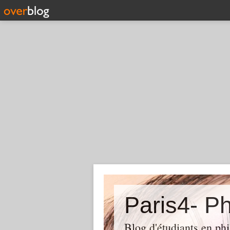
Paris4- Ph
Blog d'étudiants en phi