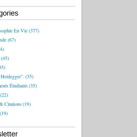
gories
osophie En Vie
(377)
nde
(67)
4)
(45)
35)
 Heidegger".
(35)
nts Étudiants
(35)
(22)
 & Citations
(19)
(19)
letter