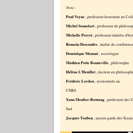
Avec :
Paul Veyne
, professeur honoraire au Col
Michel Sennelart
, professeur de philoso
Michelle Perrot
, professeur émérite d'hi
Romain Descendre
, maître de conférenc
Dominique Memmi
, sociologue
Mathieu Potte Bonneville
, philosophe
Hélène L’Heuillet
, docteur en philosophi
Frédéric Lordon
, économiste au
CNRS
Yann Moulier-Boutang
, professeur des 
Sud
Jacques Toubon
, ancien garde des Scea