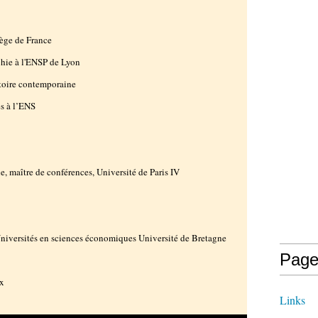
lège de France
phie à l'ENSP de Lyon
stoire contemporaine
es à l’ENS
e, maître de conférences, Université de Paris IV
Universités en sciences économiques Université de Bretagne
Page
ux
Links