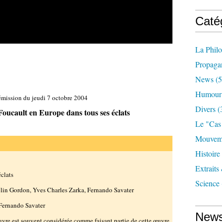
Caté
La Phil
Propaga
News
(5
Humour
émission du jeudi 7 octobre 2004
Divers
(
Foucault en Europe dans tous ses éclats
Le "cas
Mouveme
Histoire
Extraits
clats
Science
lin Gordon, Yves Charles Zarka, Fernando Savater
 Fernando Savater
News
uvre est souvent considérée comme faisant partie de cette œuvre