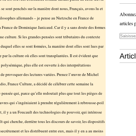
 se sont penchés sur la manière dont nous, Français, avons lu et
Abonnez-
ilosophes allemands – je pense au Nietzsche en France de
articles 
n France de Dominique Janicaud. Car il y a sans doute des formes
ue culture. Si les grandes pensées sont tributaires du contexte
u duquel elles se sont formées, la manière dont elles sont lues par
Artic
 par la culture où elles sont transplantées. Il est évident que
, polysémique, plus elle est ouverte à des interprétations
le de provoquer des lectures variées. Prenez l’œuvre de Michel
dio, France Culture, a décidé de célébrer cette semaine la
ne pensée qui, parce qu’elle redoutait plus que tout les pièges de
œuvres qui s’ingéniaient à prendre régulièrement à rebrousse-poil
t, il y a un Foucault des technologies du pouvoir, qui intéresse
t qui cherche, derrière tous les discours de savoir, les dispositifs
ecrètement et les distribuent entre eux, mais il y en a au moins