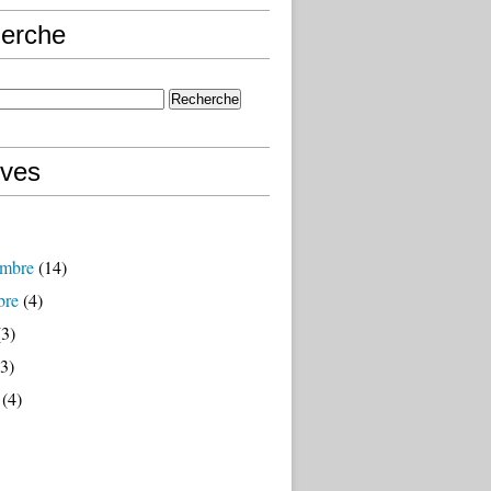
erche
ives
mbre
(14)
bre
(4)
3)
3)
(4)