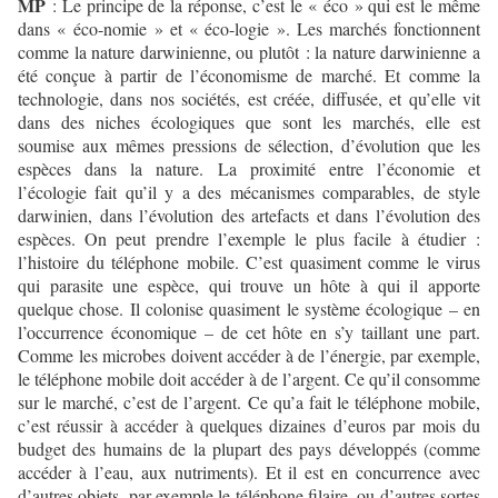
MP
: Le principe de la réponse, c’est le « éco » qui est le même
dans « éco-nomie » et « éco-logie ». Les marchés fonctionnent
comme la nature darwinienne, ou plutôt : la nature darwinienne a
été conçue à partir de l’économisme de marché. Et comme la
technologie, dans nos sociétés, est créée, diffusée, et qu’elle vit
dans des niches écologiques que sont les marchés, elle est
soumise aux mêmes pressions de sélection, d’évolution que les
espèces dans la nature. La proximité entre l’économie et
l’écologie fait qu’il y a des mécanismes comparables, de style
darwinien, dans l’évolution des artefacts et dans l’évolution des
espèces. On peut prendre l’exemple le plus facile à étudier :
l’histoire du téléphone mobile. C’est quasiment comme le virus
qui parasite une espèce, qui trouve un hôte à qui il apporte
quelque chose. Il colonise quasiment le système écologique – en
l’occurrence économique – de cet hôte en s’y taillant une part.
Comme les microbes doivent accéder à de l’énergie, par exemple,
le téléphone mobile doit accéder à de l’argent. Ce qu’il consomme
sur le marché, c’est de l’argent. Ce qu’a fait le téléphone mobile,
c’est réussir à accéder à quelques dizaines d’euros par mois du
budget des humains de la plupart des pays développés (comme
accéder à l’eau, aux nutriments). Et il est en concurrence avec
d’autres objets, par exemple le téléphone filaire, ou d’autres sortes