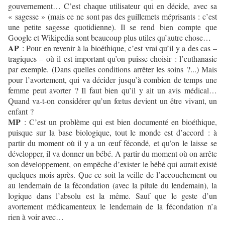
gouvernement… C’est chaque utilisateur qui en décide, avec sa
« sagesse » (mais ce ne sont pas des guillemets méprisants : c’est
une petite sagesse quotidienne). Il se rend bien compte que
Google et Wikipedia sont beaucoup plus utiles qu’autre chose…
AP
: Pour en revenir à la bioéthique, c’est vrai qu’il y a des cas –
tragiques – où il est important qu’on puisse choisir : l’euthanasie
par exemple. (Dans quelles conditions arrêter les soins ?...) Mais
pour l’avortement, qui va décider jusqu’à combien de temps une
femme peut avorter ? Il faut bien qu’il y ait un avis médical…
Quand va-t-on considérer qu’un fœtus devient un être vivant, un
enfant ?
MP
: C’est un problème qui est bien documenté en bioéthique,
puisque sur la base biologique, tout le monde est d’accord : à
partir du moment où il y a un œuf fécondé, et qu’on le laisse se
développer, il va donner un bébé. A partir du moment où on arrête
son développement, on empêche d’exister le bébé qui aurait existé
quelques mois après. Que ce soit la veille de l’accouchement ou
au lendemain de la fécondation (avec la pilule du lendemain), la
logique dans l’absolu est la même. Sauf que le geste d’un
avortement médicamenteux le lendemain de la fécondation n’a
rien à voir avec…