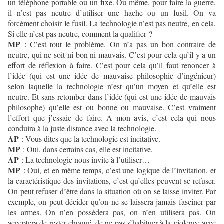
un téléphone portable ou un fixe. Ou même, pour faire la guerre,
il n’est pas neutre d’utiliser une hache ou un fusil. On va
forcément choisir le fusil. La technologie n’est pas neutre, en cela.
Si elle n’est pas neutre, comment la qualifier ?
MP
: C’est tout le problème. On n’a pas un bon contraire de
neutre, qui ne soit ni bon ni mauvais. C’est pour cela qu’il y a un
effort de réflexion à faire. C’est pour cela qu’il faut renoncer à
l’idée (qui est une idée de mauvaise philosophie d’ingénieur)
selon laquelle la technologie n’est qu’un moyen et qu’elle est
neutre. Et sans retomber dans l’idée (qui est une idée de mauvais
philosophe) qu’elle est ou bonne ou mauvaise. C’est vraiment
l’effort que j’essaie de faire. A mon avis, c’est cela qui nous
conduira à la juste distance avec la technologie.
AP
: Vous dites que la technologie est incitative.
MP
: Oui, dans certains cas, elle est incitative.
AP
: La technologie nous invite à l’utiliser…
MP
: Oui, et en même temps, c’est une logique de l’invitation, et
la caractéristique des invitations, c’est qu’elles peuvent se refuser.
On peut refuser d’être dans la situation où on se laisse inviter. Par
exemple, on peut décider qu’on ne se laissera jamais fasciner par
les armes. On n’en possédera pas, on n’en utilisera pas. On
acceptera de rester choqué, de ne pas s’habituer à la violence avec