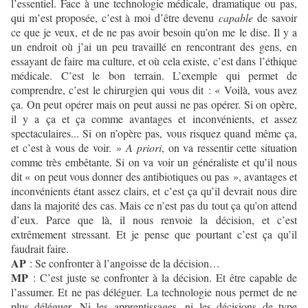
l’essentiel. Face à une technologie médicale, dramatique ou pas,
qui m’est proposée, c’est à moi d’être devenu
capable
de savoir
ce que je veux, et de ne pas avoir besoin qu’on me le dise. Il y a
un endroit où j’ai un peu travaillé en rencontrant des gens, en
essayant de faire ma culture, et où cela existe, c’est dans l’éthique
médicale. C’est le bon terrain. L’exemple qui permet de
comprendre, c’est le chirurgien qui vous dit : « Voilà, vous avez
ça. On peut opérer mais on peut aussi ne pas opérer. Si on opère,
il y a ça et ça comme avantages et inconvénients, et assez
spectaculaires... Si on n’opère pas, vous risquez quand même ça,
et c’est à vous de voir. »
A priori
, on va ressentir cette situation
comme très embêtante. Si on va voir un généraliste et qu’il nous
dit « on peut vous donner des antibiotiques ou pas », avantages et
inconvénients étant assez clairs, et c’est ça qu’il devrait nous dire
dans la majorité des cas. Mais ce n’est pas du tout ça qu’on attend
d’eux. Parce que là, il nous renvoie la décision, et c’est
extrêmement stressant. Et je pense que pourtant c’est ça qu’il
faudrait faire.
AP
: Se confronter à l’angoisse de la décision…
MP
: C’est juste se confronter à la décision. Et être capable de
l’assumer. Et ne pas déléguer. La technologie nous permet de ne
plus déléguer. Ni les apprentissages, ni les décisions de type