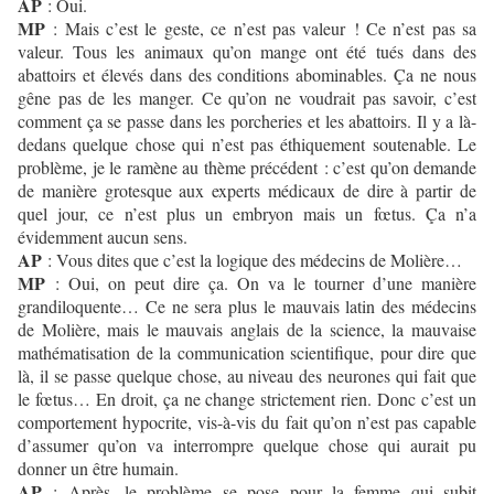
AP
: Oui.
MP
: Mais c’est le geste, ce n’est pas valeur ! Ce n’est pas sa
valeur. Tous les animaux qu’on mange ont été tués dans des
abattoirs et élevés dans des conditions abominables. Ça ne nous
gêne pas de les manger. Ce qu’on ne voudrait pas savoir, c’est
comment ça se passe dans les porcheries et les abattoirs. Il y a là-
dedans quelque chose qui n’est pas éthiquement soutenable. Le
problème, je le ramène au thème précédent : c’est qu’on demande
de manière grotesque aux experts médicaux de dire à partir de
quel jour, ce n’est plus un embryon mais un fœtus. Ça n’a
évidemment aucun sens.
AP
: Vous dites que c’est la logique des médecins de Molière…
MP
: Oui, on peut dire ça. On va le tourner d’une manière
grandiloquente… Ce ne sera plus le mauvais latin des médecins
de Molière, mais le mauvais anglais de la science, la mauvaise
mathématisation de la communication scientifique, pour dire que
là, il se passe quelque chose, au niveau des neurones qui fait que
le fœtus… En droit, ça ne change strictement rien. Donc c’est un
comportement hypocrite, vis-à-vis du fait qu’on n’est pas capable
d’assumer qu’on va interrompre quelque chose qui aurait pu
donner un être humain.
AP
: Après, le problème se pose pour la femme qui subit