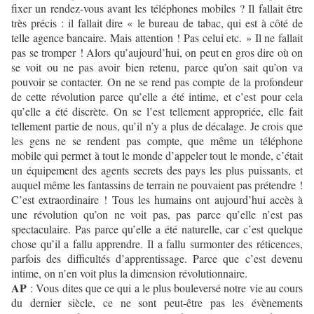
fixer un rendez-vous avant les téléphones mobiles ? Il fallait être
très précis : il fallait dire « le bureau de tabac, qui est à côté de
telle agence bancaire. Mais attention ! Pas celui etc. » Il ne fallait
pas se tromper ! Alors qu’aujourd’hui, on peut en gros dire où on
se voit ou ne pas avoir bien retenu, parce qu’on sait qu’on va
pouvoir se contacter. On ne se rend pas compte de la profondeur
de cette révolution parce qu’elle a été intime, et c’est pour cela
qu’elle a été discrète. On se l’est tellement appropriée, elle fait
tellement partie de nous, qu’il n’y a plus de décalage. Je crois que
les gens ne se rendent pas compte, que même un téléphone
mobile qui permet à tout le monde d’appeler tout le monde, c’était
un équipement des agents secrets des pays les plus puissants, et
auquel même les fantassins de terrain ne pouvaient pas prétendre !
C’est extraordinaire ! Tous les humains ont aujourd’hui accès à
une révolution qu’on ne voit pas, pas parce qu’elle n’est pas
spectaculaire. Pas parce qu’elle a été naturelle, car c’est quelque
chose qu’il a fallu apprendre. Il a fallu surmonter des réticences,
parfois des difficultés d’apprentissage. Parce que c’est devenu
intime, on n’en voit plus la dimension révolutionnaire.
AP
: Vous dites que ce qui a le plus bouleversé notre vie au cours
du dernier siècle, ce ne sont peut-être pas les évènements