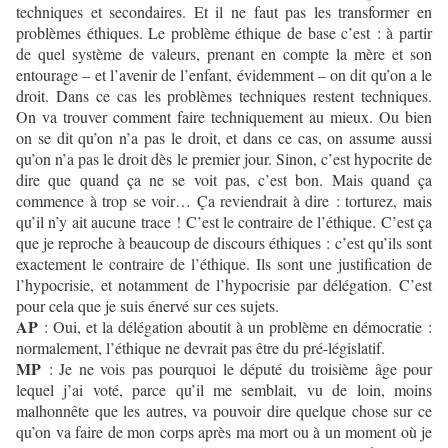
techniques et secondaires. Et il ne faut pas les transformer en
problèmes éthiques. Le problème éthique de base c’est : à partir
de quel système de valeurs, prenant en compte la mère et son
entourage – et l’avenir de l’enfant, évidemment – on dit qu’on a le
droit. Dans ce cas les problèmes techniques restent techniques.
On va trouver comment faire techniquement au mieux. Ou bien
on se dit qu’on n’a pas le droit, et dans ce cas, on assume aussi
qu’on n’a pas le droit dès le premier jour. Sinon, c’est hypocrite de
dire que quand ça ne se voit pas, c’est bon. Mais quand ça
commence à trop se voir… Ça reviendrait à dire : torturez, mais
qu’il n’y ait aucune trace ! C’est le contraire de l’éthique. C’est ça
que je reproche à beaucoup de discours éthiques : c’est qu’ils sont
exactement le contraire de l’éthique. Ils sont une justification de
l’hypocrisie, et notamment de l’hypocrisie par délégation. C’est
pour cela que je suis énervé sur ces sujets.
AP
: Oui, et la délégation aboutit à un problème en démocratie :
normalement, l’éthique ne devrait pas être du pré-législatif.
MP
: Je ne vois pas pourquoi le député du troisième âge pour
lequel j’ai voté, parce qu’il me semblait, vu de loin, moins
malhonnête que les autres, va pouvoir dire quelque chose sur ce
qu’on va faire de mon corps après ma mort ou à un moment où je