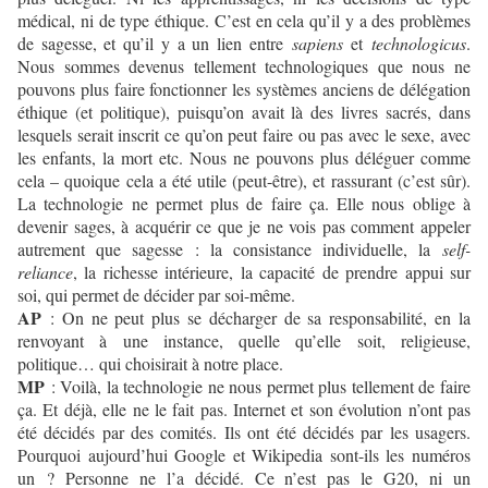
médical, ni de type éthique. C’est en cela qu’il y a des problèmes
de sagesse, et qu’il y a un lien entre
sapiens
et
technologicus
.
Nous sommes devenus tellement technologiques que nous ne
pouvons plus faire fonctionner les systèmes anciens de délégation
éthique (et politique), puisqu’on avait là des livres sacrés, dans
lesquels serait inscrit ce qu’on peut faire ou pas avec le sexe, avec
les enfants, la mort etc. Nous ne pouvons plus déléguer comme
cela – quoique cela a été utile (peut-être), et rassurant (c’est sûr).
La technologie ne permet plus de faire ça. Elle nous oblige à
devenir sages, à acquérir ce que je ne vois pas comment appeler
autrement que sagesse : la consistance individuelle, la
self-
reliance
, la richesse intérieure, la capacité de prendre appui sur
soi, qui permet de décider par soi-même.
AP
: On ne peut plus se décharger de sa responsabilité, en la
renvoyant à une instance, quelle qu’elle soit, religieuse,
politique… qui choisirait à notre place.
MP
: Voilà, la technologie ne nous permet plus tellement de faire
ça. Et déjà, elle ne le fait pas. Internet et son évolution n’ont pas
été décidés par des comités. Ils ont été décidés par les usagers.
Pourquoi aujourd’hui Google et Wikipedia sont-ils les numéros
un ? Personne ne l’a décidé. Ce n’est pas le G20, ni un