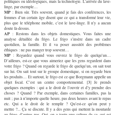
politiques ou idéologiques, mais la technologie. L’arrivée du lave-
linge, par exemple…
MP
: Bien sûr. Très souvent, quand je fais des conférences, les
femmes d’un certain âge disent que ce qui a transformé leur vie,
plus que le téléphone mobile, c’est le lave-linge. Il n’y a aucun
doute là-dessus.
AP
: Restons dans les objets domestiques. Vous faites une
analyse détaillée du frigo. Le frigo s’insère dans un cadre
quotidien, la famille. Et il va poser aussitôt des problèmes
éthiques : ne pas manger trop souvent…
MP
: Regardez quand vous ouvrez le frigo de quelqu’un…
D’ailleurs, est-ce que vous aimeriez que les gens regardent dans
votre frigo ? Quand on regarde le frigo de quelqu’un, on sait tout
sur lui. On sait tout sur le groupe domestique, si on regarde bien
les produits… Et surtout, le frigo est ce que Borgmann appelle un
objet focal. C’est un centre comportemental. [
3
] Je prends
quelques exemples : qui a le droit de l’ouvrir et d’y prendre des
choses ? Quand ? Par exemple, dans certaines familles, pas la
nuit ; pas à n’importe quelle heure, pas deux heures avant le repas
etc. Qui a le droit de le remplir ? Qu’est-ce qu’on peut y
mettre ?... Ça se discute. Il y a des gens qui mettent la moutarde
au frigo, d’autres pas. Oui, on a toute une culture de ça, qui est