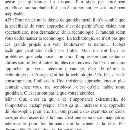
pense pas qu’écouter un disque, d’un style pas forcément
grandiose, sur sa chaîne hi-fi, en étant content, ce soit forcément
méprisable.
AP
: Pour rester sur le thème de quotidienneté, il m’a semblé que
la spécificité de votre approche, c’est de partir d’une vision non
spectaculaire, non dramatique de la technologie. Il faudrait selon
vous dédramatiser la technologie. La technologie, ce n’est pas que
ces grands projets qui vont bouleverser la nature… L’objet
technique peut être défini par l’utile. Mais on voit bien les
problèmes que cela pose : on aura l’impression que certaines
choses sont utiles, d’autres inutiles (les œuvres d’art ?). Une autre
approche, qui vous intéresse davantage, c’est de définir la
technologie par l’usage. Qui fait la technologie ? En fait, c’est le
consommateur, l’utilisateur. Une troisième approche, encore plus
centrale chez vous, me semble-t-il, c’est qu’elle habite notre
quotidien. C’est surtout par là que vous l’abordez.
MP
: Oui, c’est ça qui a de l’importance existentielle, de
l’importance métaphysique. C’est ça qui intéresse une approche
de philosophie première. Et, pour prendre des exemples concrets,
envoyer des fusées dans la lune, c’est une expérience imaginative,
intéressante pour les humains qui la voient à la télé. Pas
discernable d’une fiction, ou largement peu…