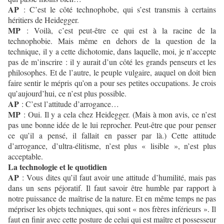
AP
: C’est le côté technophobe, qui s’est transmis à certains
héritiers de Heidegger.
MP
: Voilà, c’est peut-être ce qui est à la racine de la
technophobie. Mais même en dehors de la question de la
technique, il y a cette dichotomie, dans laquelle, moi, je n’accepte
pas de m’inscrire : il y aurait d’un côté les grands penseurs et les
philosophes. Et de l’autre, le peuple vulgaire, auquel on doit bien
faire sentir le mépris qu’on a pour ses petites occupations. Je crois
qu’aujourd’hui, ce n’est plus possible.
AP
: C’est l’attitude d’arrogance…
MP
: Oui. Il y a cela chez Heidegger. (Mais à mon avis, ce n’est
pas une bonne idée de le lui reprocher. Peut-être que pour penser
ce qu’il a pensé, il fallait en passer par là.) Cette attitude
d’arrogance, d’ultra-élitisme, n’est plus « lisible », n’est plus
acceptable.
La technologie et le quotidien
AP
: Vous dites qu’il faut avoir une attitude d’humilité, mais pas
dans un sens péjoratif. Il faut savoir être humble par rapport à
notre puissance de maîtrise de la nature. Et en même temps ne pas
mépriser les objets techniques, qui sont « nos frères inférieurs ». Il
faut en finir avec cette posture de celui qui est maître et possesseur