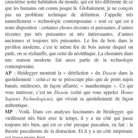
caractérise notre habitation du monde, qui est très différente de ce
que les humains ont connu jusque là. Globalement, je ne conçois
pas un problème technique de définition. J’appelle très
naturellement « technologie contemporaine » tout ce qui est à
notre disposition : certaines choses récentes et puissantes, d’autres
récentes pas très puissantes ni très intéressantes, d’autres
anciennes et toujours très puissantes. Le feu de bois dans le
pavillon moderne, c’est le même feu de bois autour duquel on
parle, on se réchauffe, que celui du néolithique. La cheminée dans
une maison moderne fait aussi partie de la technologie
contemporaine.
AP
: Heidegger montrait la « déréliction » du
Dasein
dans la
quotidienneté : celui-ci ne se préoccupe plus que de petits sujets
banals, médiocres, de façon affairée, « inauthentique ». Ce qui
vous intéresse, c’est un
Dasein
(celui que vous appelez
Homo
Sapiens
Technologicus
), qui vivrait sa quotidienneté de façon
authentique.
MP
: Voilà. Dans ces analyses fascinantes de Heidegger, qui
vieillissent très bien avec le temps, il y a un côté qui passe
toujours très bien, qui est ce côté presque pascalien, en fait : la
théorie pascalienne de la distraction. Et il y a un côté méprisant,
qui passe moins bien…