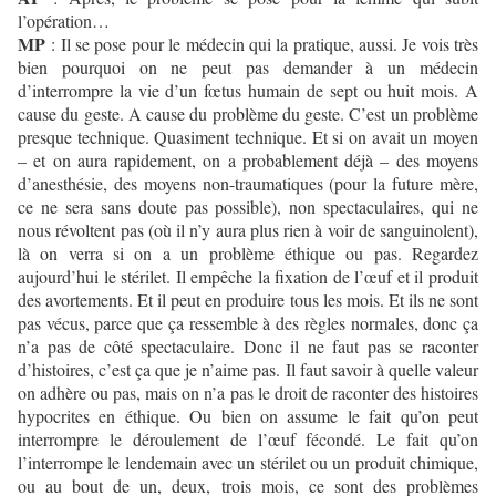
l’opération…
MP
: Il se pose pour le médecin qui la pratique, aussi. Je vois très
bien pourquoi on ne peut pas demander à un médecin
d’interrompre la vie d’un fœtus humain de sept ou huit mois. A
cause du geste. A cause du problème du geste. C’est un problème
presque technique. Quasiment technique. Et si on avait un moyen
– et on aura rapidement, on a probablement déjà – des moyens
d’anesthésie, des moyens non-traumatiques (pour la future mère,
ce ne sera sans doute pas possible), non spectaculaires, qui ne
nous révoltent pas (où il n’y aura plus rien à voir de sanguinolent),
là on verra si on a un problème éthique ou pas. Regardez
aujourd’hui le stérilet. Il empêche la fixation de l’œuf et il produit
des avortements. Et il peut en produire tous les mois. Et ils ne sont
pas vécus, parce que ça ressemble à des règles normales, donc ça
n’a pas de côté spectaculaire. Donc il ne faut pas se raconter
d’histoires, c’est ça que je n’aime pas. Il faut savoir à quelle valeur
on adhère ou pas, mais on n’a pas le droit de raconter des histoires
hypocrites en éthique. Ou bien on assume le fait qu’on peut
interrompre le déroulement de l’œuf fécondé. Le fait qu’on
l’interrompe le lendemain avec un stérilet ou un produit chimique,
ou au bout de un, deux, trois mois, ce sont des problèmes