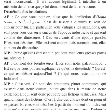
serai inconscient… Il n’a aucune légitimité à interdire à un
médecin de faire ce que je lui demanderai de faire. Aucune.
Désuétude des institutions
AP
: Ce que vous pointez, c’est que la déréliction d’
Homo
Sapiens Technologicus
, c’est de laisser à d’autres le soin de
choisir pour lui. En particulier, vous critiquez les institutions, qui
sont pour vous des survivances de l’époque industrielle et qui sont
comme des dinosaures ! Des survivants d’une époque passée.
Elles sont désuètes. Elles existent encore mais normalement, elles
auraient dû disparaître.
MP
: Parce qu’elles écrasent un peu tout avec leurs grosses pattes
maladroites !
AP
: Ce sont des brontosaures. Elles sont notre paléolithique…
Est-ce que vous pouvez expliquer ce qu’est la désuétude ? Qu’est-
ce qui est désuet aujourd’hui ? Ce qui nous reste du monde
industriel…
MP
: C’est vrai. Ce sont des structures, plutôt communes, qui
existent dans notre culture, plutôt que dans la réalité de notre
existence. Et qui sont donc peut-être des fictions vertueuses. Mais
quand même des fictions. C’est-à-dire des choses dont on pourrait
se passer. Et elles sont désuètes à partir du moment où il devient
clair qu’on s’en sortirait mieux si on ne les avait pas. J’adore la