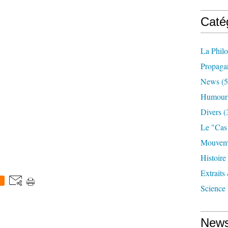
Caté
La Phil
Propaga
News
(5
Humour
Divers
(
Le "cas
Mouveme
Histoire
Extraits
0
Science
News