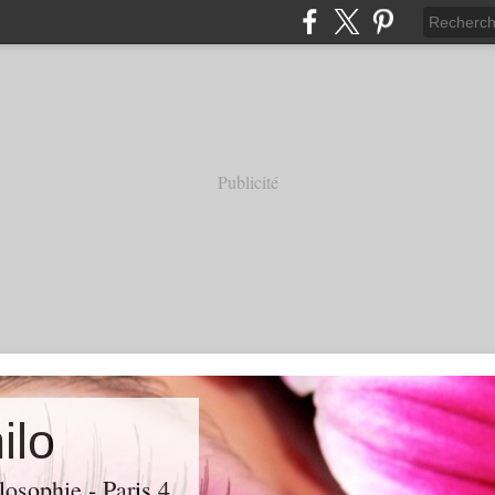
Publicité
ilo
losophie - Paris 4.