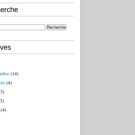
erche
ives
mbre
(14)
bre
(4)
3)
3)
(4)