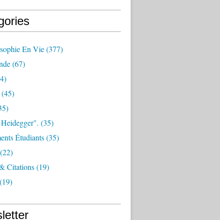
gories
osophie En Vie
(377)
nde
(67)
4)
(45)
35)
 Heidegger".
(35)
nts Étudiants
(35)
(22)
 & Citations
(19)
(19)
letter