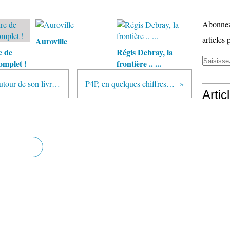
Abonnez-
articles 
Auroville
e de
Régis Debray, la
omplet !
frontière .. ...
Un entretien avec Michel Puech autour de son livre : Homo sapiens technologicus
P4P, en quelques chiffres, et quelques news.
Artic