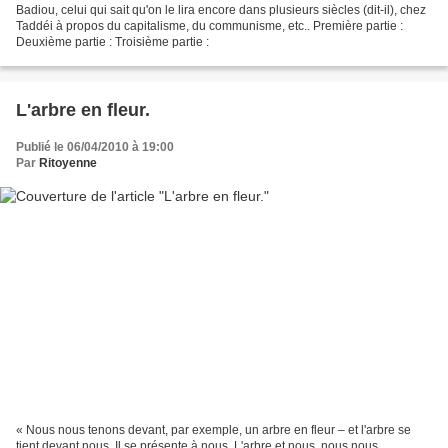
Badiou, celui qui sait qu'on le lira encore dans plusieurs siècles (dit-il), chez
Taddéi à propos du capitalisme, du communisme, etc.. Première partie :
Deuxième partie : Troisième partie :
L'arbre en fleur.
Publié le 06/04/2010 à 19:00
Par
Ritoyenne
« Nous nous tenons devant, par exemple, un arbre en fleur – et l'arbre se
tient devant nous. Il se présente à nous. L'arbre et nous, nous nous