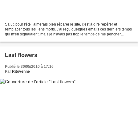
Salut, pour l'été j'aimerais bien réparer le site, c'est à dire repérer et
remplacer tous les liens morts. J'ai reçu quelques emails ces derniers temps
qui m'en signalaient, mais je n'avais pas trop le temps de me pencher
dessus (partiels obligent). Je...
Last flowers
Publié le 30/05/2010 à 17:16
Par
Ritoyenne