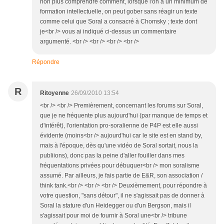
non plus comprendre comment, lorsque l'on a un minimum de
formation intellectuelle, on peut gober sans réagir un texte
comme celui que Soral a consacré à Chomsky ; texte dont
je<br /> vous ai indiqué ci-dessus un commentaire
argumenté. <br /> <br /> <br /> <br />
Répondre
R
Ritoyenne
26/09/2010 13:54
<br /> <br /> Premièrement, concernant les forums sur Soral,
que je ne fréquente plus aujourd'hui (par manque de temps et
d'intérêt), l'orientation pro-soralienne de P4P est elle aussi
évidente (moins<br /> aujourd'hui car le site est en stand by,
mais à l'époque, dès qu'une vidéo de Soral sortait, nous la
publiions), donc pas la peine d'aller fouiller dans mes
fréquentations privées pour débuquer<br /> mon soralisme
assumé. Par ailleurs, je fais partie de E&R, son association /
think tank.<br /> <br /> <br /> Deuxièmement, pour répondre à
votre question, "sans détour", il ne s'agissait pas de donner à
Soral la stature d'un Heidegger ou d'un Bergson, mais il
s'agissait pour moi de fournir à Soral une<br /> tribune