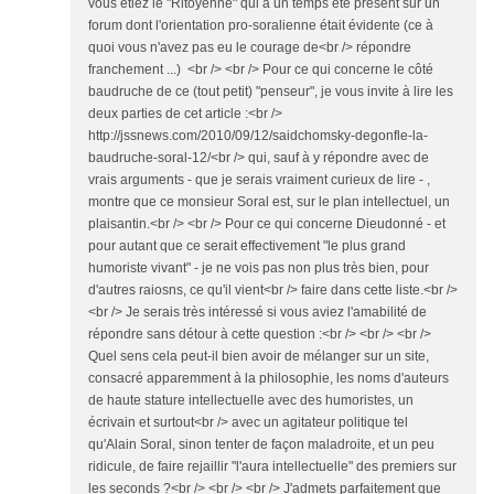
vous étiez le "Ritoyenne" qui a un temps été présent sur un
forum dont l'orientation pro-soralienne était évidente (ce à
quoi vous n'avez pas eu le courage de<br /> répondre
franchement ...) <br /> <br /> Pour ce qui concerne le côté
baudruche de ce (tout petit) "penseur", je vous invite à lire les
deux parties de cet article :<br />
http://jssnews.com/2010/09/12/saidchomsky-degonfle-la-
baudruche-soral-12/<br /> qui, sauf à y répondre avec de
vrais arguments - que je serais vraiment curieux de lire - ,
montre que ce monsieur Soral est, sur le plan intellectuel, un
plaisantin.<br /> <br /> Pour ce qui concerne Dieudonné - et
pour autant que ce serait effectivement "le plus grand
humoriste vivant" - je ne vois pas non plus très bien, pour
d'autres raiosns, ce qu'il vient<br /> faire dans cette liste.<br />
<br /> Je serais très intéressé si vous aviez l'amabilité de
répondre sans détour à cette question :<br /> <br /> <br />
Quel sens cela peut-il bien avoir de mélanger sur un site,
consacré apparemment à la philosophie, les noms d'auteurs
de haute stature intellectuelle avec des humoristes, un
écrivain et surtout<br /> avec un agitateur politique tel
qu'Alain Soral, sinon tenter de façon maladroite, et un peu
ridicule, de faire rejaillir "l'aura intellectuelle" des premiers sur
les seconds ?<br /> <br /> <br /> J'admets parfaitement que