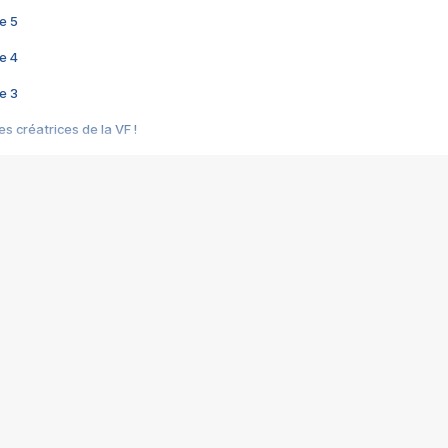
e 5
e 4
e 3
s créatrices de la VF !
e 2
e 1
e Mektoub My Love arrive enfin ! Rencontre avec Shaïn Boumedine et Sal
i : après Toni en famille
elle réalise le bouleversant Dites lui que je l'aime
ais ! Rencontre autour de Vie privée de Rebecca Zlotowski
 de Marguerite, Grave... Rencontre avec Ella Rumpf
 Les Rêveurs, un film intime sur la santé mentale