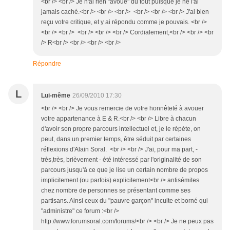
<br /> <br /> Je n'ai rien "avoué" du tout puisque je ne l'ai
jamais caché.<br /> <br /> <br /> <br /> <br /> <br /> J'ai bien
reçu votre critique, et y ai répondu comme je pouvais. <br />
<br /> <br /> <br /> <br /> <br /> Cordialement,<br /> <br /> <br
/> R<br /> <br /> <br /> <br />
Répondre
L
Lui-même
26/09/2010 17:30
<br /> <br /> Je vous remercie de votre honnêteté à avouer
votre appartenance à E & R.<br /> <br /> Libre à chacun
d'avoir son propre parcours intellectuel et, je le répète, on
peut, dans un premier temps, être séduit par certaines
réflexions d'Alain Soral. <br /> <br /> J'ai, pour ma part, -
très,très, brièvement - été intéressé par l'originalité de son
parcours jusqu'à ce que je lise un certain nombre de propos
implicitement (ou parfois) explicitement<br /> antisémites
chez nombre de personnes se présentant comme ses
partisans. Ainsi ceux du "pauvre garçon" inculte et borné qui
"administre" ce forum :<br />
http://www.forumsoral.com/forums/<br /> <br /> Je ne peux pas