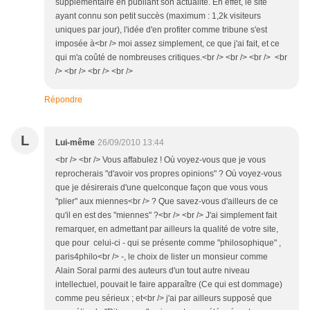
supplémentaire en publiant son actualité. En effet, le site
ayant connu son petit succès (maximum : 1,2k visiteurs
uniques par jour), l'idée d'en profiter comme tribune s'est
imposée à<br /> moi assez simplement, ce que j'ai fait, et ce
qui m'a coûté de nombreuses critiques.<br /> <br /> <br /> <br
/> <br /> <br /> <br />
Répondre
L
Lui-même
26/09/2010 13:44
<br /> <br /> Vous affabulez ! Où voyez-vous que je vous
reprocherais "d'avoir vos propres opinions" ? Où voyez-vous
que je désirerais d'une quelconque façon que vous vous
"plier" aux miennes<br /> ? Que savez-vous d'ailleurs de ce
qu'il en est des "miennes" ?<br /> <br /> J'ai simplement fait
remarquer, en admettant par ailleurs la qualité de votre site,
que pour celui-ci - qui se présente comme "philosophique" ,
paris4philo<br /> -, le choix de lister un monsieur comme
Alain Soral parmi des auteurs d'un tout autre niveau
intellectuel, pouvait le faire apparaître (Ce qui est dommage)
comme peu sérieux ; et<br /> j'ai par ailleurs supposé que