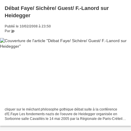
Débat Faye/ Sichère/ Guest/ F.-Lanord sur
Heidegger
Publié le 10/02/2008 à 23:50
Par
jp
cliquer sur le méchant philosophe gothique débat suite à la conférence
d'E.Faye Les fondements nazis de l'oeuvre de Heidegger organisée en
Sorbonne salle Cavaillès le 14 mai 2005 par la Régionale de Paris-Créteil-
Versailles autour du livre Heidegger,...