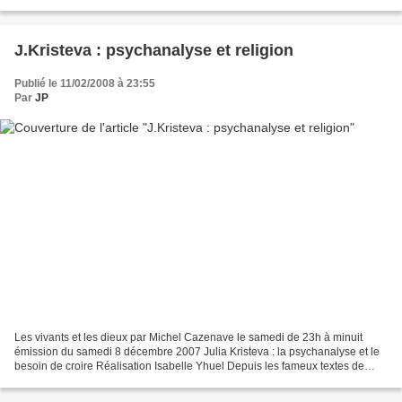
du 9 janvier Cours 7 du 16 janvier Cours...
J.Kristeva : psychanalyse et religion
Publié le 11/02/2008 à 23:55
Par
JP
Les vivants et les dieux par Michel Cazenave le samedi de 23h à minuit
émission du samedi 8 décembre 2007 Julia Kristeva : la psychanalyse et le
besoin de croire Réalisation Isabelle Yhuel Depuis les fameux textes de
Freud sur les "actes obsédants" et...