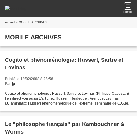
MENU
Accueil
» MOBILE.ARCHIVES
MOBILE.ARCHIVES
Cogito et phénoménologie: Husserl, Sartre et
Levinas
Publié le 19/02/2008 à 23:56
Par
jp
Cogito et phénoménologie : Husserl, Sartre et Levinas (Philippe Cabestan)
lien direct voir aussi L'art chez Husserl, Heidegger, Arendt et Lévinas
(J.Taminiaux) Husserl phénoménologue de l'extrême (séminaire de G.Guest)
Tout Lévinas Tout Sartre
Le "philosophe français" par Kambouchner &
Worms