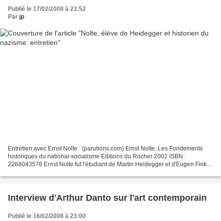
Publié le 17/02/2008 à 23:52
Par
jp
Entretien avec Ernst Nolte : (parutions.com) Ernst Nolte, Les Fondements
historiques du national-socialisme Editions du Rocher 2002 ISBN :
2268043576 Ernst Nolte fut l'étudiant de Martin Heidegger et d'Eugen Fink
dont il reprend certains principes phénoménologiques...
Interview d'Arthur Danto sur l'art contemporain
Publié le 16/02/2008 à 23:00