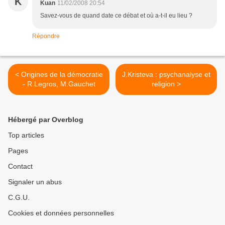
K
Kuan
11/02/2008 20:54
Savez-vous de quand date ce débat et où a-t-il eu lieu ?
Répondre
< Origines de la démocratie
J.Kristeva : psychanalyse et
- R.Legros, M.Gauchet
religion >
Hébergé par Overblog
Top articles
Pages
Contact
Signaler un abus
C.G.U.
Cookies et données personnelles