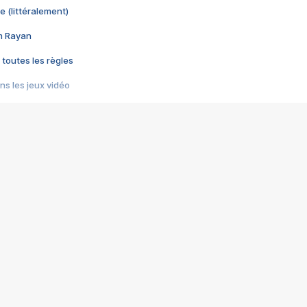
e (littéralement)
im Rayan
 toutes les règles
s les jeux vidéo
us choquant de Rockstar ? - Le scandale BULLY
e plus moche de Steam
du RÊVE tourne au CAUCHEMAR
pendant 8 heures
it… à tort
umiliés par un jeu vidéo
ire - Final Fantasy 8
ti un empire - Age of Empires
story DOFUS