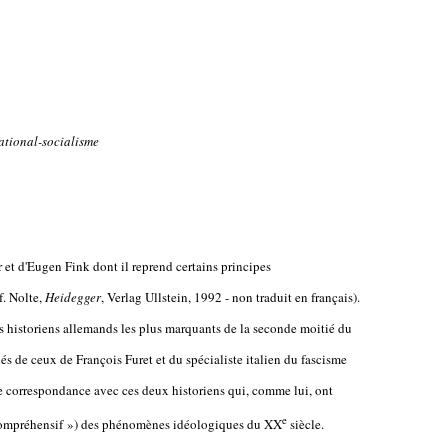
ational-socialisme
 et d'Eugen Fink dont il reprend certains principes
. Nolte,
Heidegger
, Verlag Ullstein, 1992 - non traduit en français).
es historiens allemands les plus marquants de la seconde moitié du
s de ceux de François Furet et du spécialiste italien du fascisme
ne correspondance avec ces deux historiens qui, comme lui, ont
e
 compréhensif ») des phénomènes idéologiques du XX
siècle.