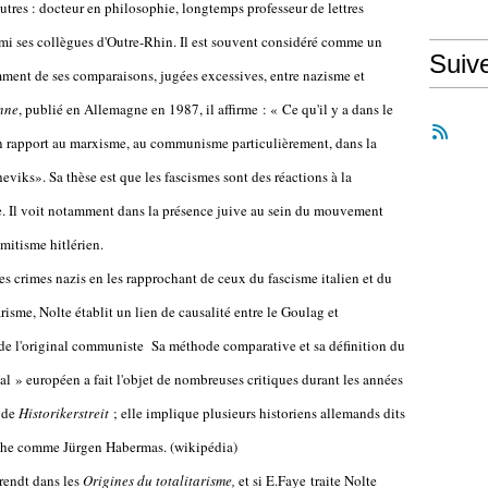
utres : docteur en philosophie, longtemps professeur de lettres
parmi ses collègues d'Outre-Rhin. Il est souvent considéré comme un
Suiv
mment de ses comparaisons, jugées excessives, entre nazisme et
nne
, publié en Allemagne en 1987, il affirme : « Ce qu'il y a dans le
son rapport au marxisme, au communisme particulièrement, dans la
cheviks». Sa thèse est que les fascismes sont des réactions à la
re. Il voit notamment dans la présence juive au sein du mouvement
mitisme hitlérien.
es crimes nazis en les rapprochant de ceux du fascisme italien et du
risme, Nolte établit un lien de causalité entre le Goulag et
e de l'original communiste Sa méthode comparative et sa définition du
» européen a fait l'objet de nombreuses critiques durant les années
m de
Historikerstreit
; elle implique plusieurs historiens allemands dits
auche comme Jürgen Habermas. (wikipédia)
rendt dans les
Origines du totalitarisme,
et si E.Faye traite Nolte