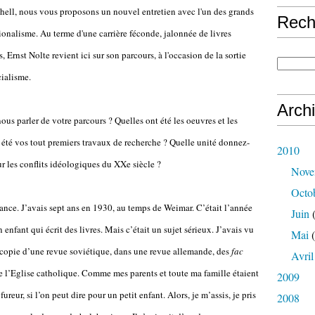
nhell, nous vous proposons un nouvel entretien avec l'un des grands
Rech
tionalisme. Au terme d'une carrière féconde, jalonnée de livres
, Ernst Nolte revient ici sur son parcours, à l'occasion de la sortie
cialisme.
Arch
s parler de votre parcours ? Quelles ont été les oeuvres et les
t été vos tout premiers travaux de recherche ? Quelle unité donnez-
2010
r les conflits idéologiques du XXe siècle ?
Nove
Octo
ance. J’avais sept ans en 1930, au temps de Weimar. C’était l’année
Juin
(
enfant qui écrit des livres. Mais c’était un sujet sérieux. J’avais vu
Mai
(
 copie d’une revue soviétique, dans une revue allemande, des
fac
Avril
 l’Eglise catholique. Comme mes parents et toute ma famille étaient
2009
ureur, si l’on peut dire pour un petit enfant. Alors, je m’assis, je pris
2008