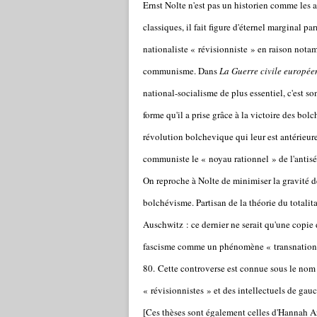
Ernst Nolte n'est pas un historien comme les a
classiques, il fait figure d'éternel marginal 
nationaliste « révisionniste » en raison nota
communisme. Dans
La Guerre civile europée
national-socialisme de plus essentiel, c'est 
forme qu'il a prise grâce à la victoire des bol
révolution bolchevique qui leur est antérieu
communiste le « noyau rationnel » de l'antisé
On reproche à Nolte de minimiser la gravité d
bolchévisme. Partisan de la théorie du totalita
Auschwitz : ce dernier ne serait qu'une copi
fascisme comme un phénomène « transnational 
80. Cette controverse est connue sous le no
« révisionnistes » et des intellectuels de g
[Ces thèses sont également celles d'Hannah A