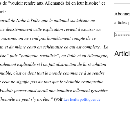
de "vouloir rendre aux Allemands foi en leur histoire" et
rt :
Abonnez-
ravail de Nolte à l'idée que le national-socialisme ne
articles 
que deuxièmement cette explication revient à excuser en
du nazisme, on ne rend pas honnêtement compte de ce
ent, et du même coup on sché­matise ce qui est complexe. Le
Artic
ste” puis “nationale-socialiste”, en Italie et en Allemagne,
ralement explicable si l'on fait abstraction de la révolution
niable, c'est ce dont tout le monde commence à se rendre
: cela ne signifie pas du tout que le véritable respon­sable
ouloir penser ainsi serait une tentative tellement grossière
onnête ne peut s’y arrê­ter."
(voir
Les Ecrits politiques de