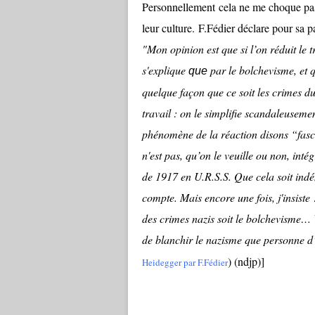
Personnellement cela ne me choque pas 
leur culture. F.Fédier déclare pour sa pa
"Mon opinion est que si l’on réduit le t
s'explique
par le bolchevisme, et 
que
quelque façon que ce soit les crimes 
travail : on le simplifie scandaleusem
phénomène de la réaction disons “fasci
n'est pas, qu’on le veuille ou non, intég
de 1917 en U.R.S.S. Que cela soit indé
compte. Mais encore une fois, j'insiste 
des crimes nazis soit le bolchevisme… V
de blanchir le nazisme que personne d’h
) (ndjp)]
Heidegger par F.Fédier