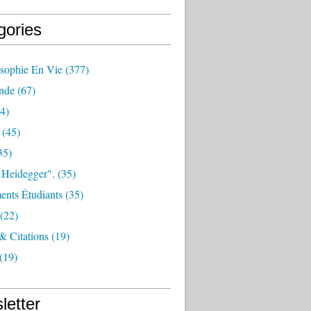
gories
osophie En Vie
(377)
nde
(67)
4)
(45)
35)
 Heidegger".
(35)
nts Étudiants
(35)
(22)
 & Citations
(19)
(19)
letter