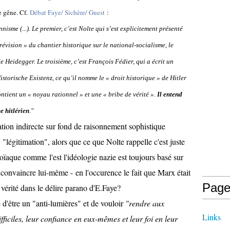
e gêne. Cf.
Débat Faye/ Sichère/ Guest
:
nisme (...). Le premier, c’est Nolte qui s’est explicitement présenté
révision » du chantier historique sur le national-socialisme, le
 de Heidegger. Le troisième, c’est François Fédier,
qui a écrit un
istorische Existenz
, ce qu’il nomme le « droit historique » de Hitler
ntient un « noyau rationnel » et une « bribe de vérité ».
Il entend
e hitlérien
."
ation indirecte sur fond de raisonnement sophistique
 "légitimation", alors que ce que Nolte rappelle c'est juste
ïaque comme l'est l'idéologie nazie est toujours basé sur
e convaincre lui-même - en l'occurence le fait que Marx était
Page
e vérité dans le délire parano d'E.Faye?
 d'être un "anti-lumières" et de vouloir
"rendre aux
Links
fficiles, leur confiance en eux-mêmes et leur foi en leur