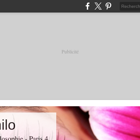
Publicité
ilo
losophie - Paris 4.