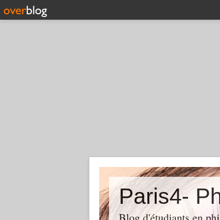
Paris4- Ph
Blog d'étudiants en phi