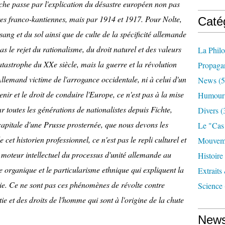
rche passe par l'explication du désastre européen non pas
es franco-kantiennes, mais par 1914 et 1917. Pour Nolte,
Caté
sang et du sol ainsi que de culte de la spécificité allemande
s le rejet du rationalisme, du droit naturel et des valeurs
La Phil
catastrophe du XXe siècle, mais la guerre et la révolution
Propaga
Allemand victime de l'arrogance occidentale, ni à celui d'un
News
(5
nir et le droit de conduire l'Europe, ce n'est pas à la mise
Humour
r toutes les générations de nationalistes depuis Fichte,
Divers
(
 capitale d'une Prusse prosternée, que nous devons les
Le "cas
cet historien professionnel, ce n'est pas le repli culturel et
Mouveme
e moteur intellectuel du processus d'unité allemande au
Histoire
me organique et le particularisme ethnique qui expliquent la
Extraits
ie. Ce ne sont pas ces phénomènes de révolte contre
Science
ie et des droits de l'homme qui sont à l'origine de la chute
News