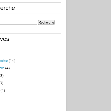
erche
ives
mbre
(14)
bre
(4)
3)
3)
(4)