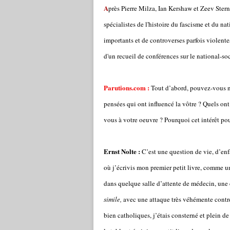
A
près Pierre Milza, Ian Kershaw et Zeev Ster
spécialistes de l'histoire du fascisme et du na
importants et de controverses parfois violentes
d'un recueil de conférences sur le national-so
Parutions.com :
Tout d’abord, pouvez-vous nou
pensées qui ont influencé la vôtre ? Quels on
vous à votre oeuvre ? Pourquoi cet intérêt pou
Ernst Nolte :
C’est une question de vie, d’enf
où j’écrivis mon premier petit livre, comme un 
dans quelque salle d’attente de médecin, une
simile,
avec une attaque très véhémente contre
bien catholiques, j’étais consterné et plein de f