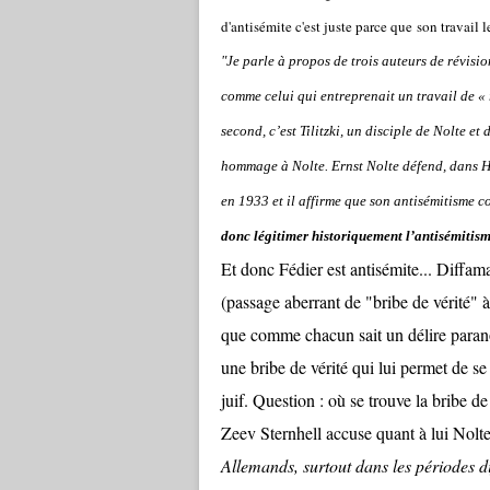
d'antisémite c'est juste parce que son travail l
"Je parle à propos de trois auteurs de révision
comme celui qui entreprenait un travail de « 
second, c’est Tilitzki, un disciple de Nolte et
hommage à Nolte.
Ernst Nolte défend, dans
H
en 1933 et il affirme
que son antisémitisme co
donc légitimer historiquement l’antisémitism
Et donc Fédier est antisémite... Diffam
(passage aberrant de "bribe de vérité" à
que comme chacun sait un délire parano
une bribe de vérité qui lui permet de s
juif. Question : où se trouve la bribe d
Zeev Sternhell accuse quant à lui Nolte
Allemands, surtout dans les périodes di