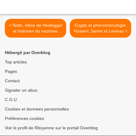
< Nolte, élève de Heidegger
Cogito et phénoménologie:
et historien du nazisme:
Husserl, Sartre et Levinas >
entretien
Hébergé par Overblog
Top articles
Pages
Contact
Signaler un abus
C.G.U.
Cookies et données personnelles
Préférences cookies
Voir le profil de Ritoyenne sur le portail Overblog