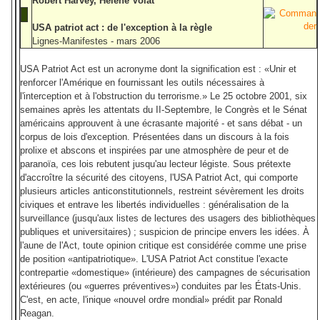
Robert Harvey, Hélène Volat
USA patriot act : de l'exception à la règle
Lignes-Manifestes - mars 2006
USA Patriot Act est un acronyme dont la signification est : «Unir et
renforcer l'Amérique en fournissant les outils nécessaires à
l'interception et à l'obstruction du terrorisme.» Le 25 octobre 2001, six
semaines après les attentats du II-Septembre, le Congrès et le Sénat
américains approuvent à une écrasante majorité - et sans débat - un
corpus de lois d'exception. Présentées dans un discours à la fois
prolixe et abscons et inspirées par une atmosphère de peur et de
paranoïa, ces lois rebutent jusqu'au lecteur légiste. Sous prétexte
d'accroître la sécurité des citoyens, l'USA Patriot Act, qui comporte
plusieurs articles anticonstitutionnels, restreint sévèrement les droits
civiques et entrave les libertés individuelles : généralisation de la
surveillance (jusqu'aux listes de lectures des usagers des bibliothèques
publiques et universitaires) ; suspicion de principe envers les idées. À
l'aune de l'Act, toute opinion critique est considérée comme une prise
de position «antipatriotique». L'USA Patriot Act constitue l'exacte
contrepartie «domestique» (intérieure) des campagnes de sécurisation
extérieures (ou «guerres préventives») conduites par les États-Unis.
C'est, en acte, l'inique «nouvel ordre mondial» prédit par Ronald
Reagan.