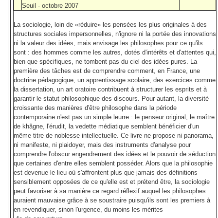
Seuil - octobre 2007
La sociologie, loin de «réduire» les pensées les plus originales à des
structures sociales impersonnelles, n'ignore ni la portée des innovations
ni la valeur des idées, mais envisage les philosophes pour ce qu'ils
sont : des hommes comme les autres, dotés d'intérêts et d'attentes qui,
bien que spécifiques, ne tombent pas du ciel des idées pures. La
première des tâches est de comprendre comment, en France, une
doctrine pédagogique, un apprentissage scolaire, des exercices comme
la dissertation, un art oratoire contribuent à structurer les esprits et à
garantir le statut philosophique des discours. Pour autant, la diversité
croissante des manières d'être philosophe dans la période
contemporaine n'est pas un simple leurre : le penseur original, le maître
de khâgne, l'érudit, la vedette médiatique semblent bénéficier d'un
même titre de noblesse intellectuelle. Ce livre ne propose ni panorama,
ni manifeste, ni plaidoyer, mais des instruments d'analyse pour
comprendre l'obscur engendrement des idées et le pouvoir de séduction
que certaines d'entre elles semblent posséder. Alors que la philosophie
est devenue le lieu où s'affrontent plus que jamais des définitions
sensiblement opposées de ce qu'elle est et prétend être, la sociologie
peut favoriser à sa manière ce regard réflexif auquel les philosophes
auraient mauvaise grâce à se soustraire puisqu'ils sont les premiers à
en revendiquer, sinon l'urgence, du moins les mérites