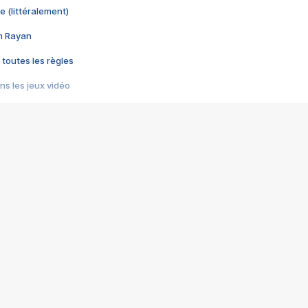
e (littéralement)
im Rayan
 toutes les règles
s les jeux vidéo
us choquant de Rockstar ? - Le scandale BULLY
e plus moche de Steam
du RÊVE tourne au CAUCHEMAR
pendant 8 heures
it… à tort
umiliés par un jeu vidéo
ire - Final Fantasy 8
ti un empire - Age of Empires