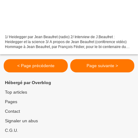
1/ Heidegger par Jean Beaufret (radio) 2/ Interview de J.Beaufret :
Heidegger et la science 3/ A propos de Jean Beaufret (conférence vidéo)
Hommage à Jean Beaufret, par François Fédier, pour le bi-centenaire du
lycée Condorcet. (11/05/2004) François Fédier...
< Page précédente
Page suivante >
Hébergé par Overblog
Top articles
Pages
Contact
Signaler un abus
C.G.U.