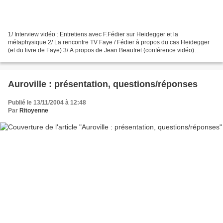
1/ Interview vidéo : Entretiens avec F.Fédier sur Heidegger et la
métaphysique 2/ La rencontre TV Faye / Fédier à propos du cas Heidegger
(et du livre de Faye) 3/ A propos de Jean Beaufret (conférence vidéo)
Hommage à Jean Beaufret, par François Fédier,...
Auroville : présentation, questions/réponses
Publié le 13/11/2004 à 12:48
Par
Ritoyenne