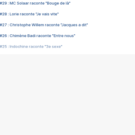
#29 : MC Solaar raconte "Bouge de là"
28 : Lorie raconte "Je vais vite"
#27 : Christophe Willem raconte "Jacques a dit"
#26 : Chimène Badi raconte "Entre nous"
#25 : Indochine raconte "3e sexe"
#24 : Zaho raconte "C'est chelou"
#23 : Patrick Bruel raconte "Au café des délices"
#22 : Kyo raconte "Le chemin"
#21 : Nolwenn Leroy raconte "Cassé"
#20 : Patrick Hernandez raconte "Born to be alive"
#19 : Lorie raconte "Près de moi"
#18 : Michael Jones raconte "A nos actes manqués" (avec Jean-Jacque
#17 : Khaled raconte "Aïcha"