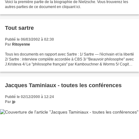
Voici la première partie de la biographie de Nietzsche. Vous trouverez les
autres parties de ce document en cliquant ici.
Tout sartre
Publié le 06/03/2002 à 02:30
Par
Ritoyenne
Tous les documents en rapport avec Sartre : 1/ Sartre — l'écrivain et la liberté
2/ Sartre : interview complète accordée à CBS 3/ "Beauvoir philosophe" avec
J.Kristeva 4/ Le "philosophe français" par Kambouchner & Worms 5/ Cogito
et phénoménologie: Husserl,...
Jacques Taminiaux - toutes les conférences
Publié le 02/12/2000 à 12:24
Par
jp