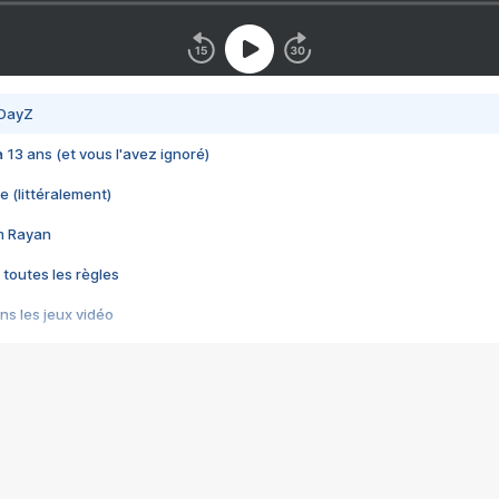
 DayZ
 a 13 ans (et vous l'avez ignoré)
e (littéralement)
im Rayan
 toutes les règles
s les jeux vidéo
us choquant de Rockstar ? - Le scandale BULLY
e plus moche de Steam
du RÊVE tourne au CAUCHEMAR
pendant 8 heures