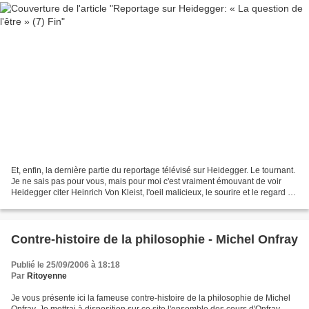
Et, enfin, la dernière partie du reportage télévisé sur Heidegger. Le tournant.
Je ne sais pas pour vous, mais pour moi c'est vraiment émouvant de voir
Heidegger citer Heinrich Von Kleist, l'oeil malicieux, le sourire et le regard en
coin: « Je m'efface...
Contre-histoire de la philosophie - Michel Onfray
Publié le 25/09/2006 à 18:18
Par
Ritoyenne
Je vous présente ici la fameuse contre-histoire de la philosophie de Michel
Onfray. Je mettrai à disposition sur ce site l'ensemble des cours d'Onfray —