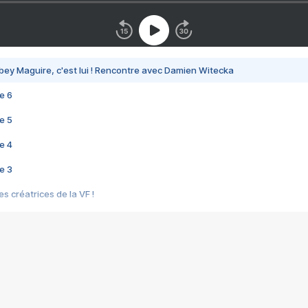
bey Maguire, c'est lui ! Rencontre avec Damien Witecka
e 6
e 5
e 4
e 3
s créatrices de la VF !
e 2
e 1
e Mektoub My Love arrive enfin ! Rencontre avec Shaïn Boumedine et Sal
i : après Toni en famille