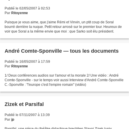
Publié le 02/05/2007 à 02:53
Par
Ritoyenne
Puisque je vous aime, que j'aime Rémi et Vinvin, un ptit coup de Soral
bourré derrière la nuque. Petit retour arrosé sur le premier tour. Heureux de
voir que Soral a la même envie que moi : que Sarko soit élu président.
André Comte-Sponville — tous les documents
Publié le 16/05/2007 à 17:59
Par
Ritoyenne
1/ Deux conférences audios sur l'amour et la morale 2/ Une vidéo : André
Comte-Sponville - sur le temps voir aussi Interview d'André Comte-Sponville
C.-Sponville : "l'europe c'est l'empire romain" (vidéo)
Zizek et Parsifal
Publié le 07/11/2007 à 13:39
Par
jp
Parsifal, une pièce du théâtre didactique brechtien Slavoj Zizek (univ.