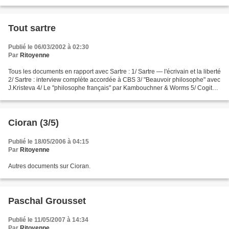
Tout sartre
Publié le 06/03/2002 à 02:30
Par
Ritoyenne
Tous les documents en rapport avec Sartre : 1/ Sartre — l'écrivain et la liberté
2/ Sartre : interview complète accordée à CBS 3/ "Beauvoir philosophe" avec
J.Kristeva 4/ Le "philosophe français" par Kambouchner & Worms 5/ Cogito
et phénoménologie: Husserl,...
Cioran (3/5)
Publié le 18/05/2006 à 04:15
Par
Ritoyenne
Autres documents sur Cioran.
Paschal Grousset
Publié le 11/05/2007 à 14:34
Par
Ritoyenne