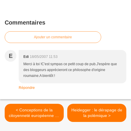
Commentaires
Ajouter un commentaire
E
Edi
18/05/2007 11:53
Merci à toi !C'est sympas ce petit coup de pub.J'espère que
des bloggeurs apprécieront ce philosophe d'origine
roumaine.A bientôt !
Répondre
< Conceptions de la
Heidegger : le dérapage de
citoyenneté européenne de
la polémique >
résidence : l’enjeu de la
séparation des droits