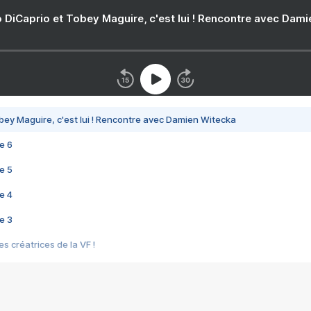
 DiCaprio et Tobey Maguire, c'est lui ! Rencontre avec Dam
bey Maguire, c'est lui ! Rencontre avec Damien Witecka
e 6
e 5
e 4
e 3
s créatrices de la VF !
e 2
e 1