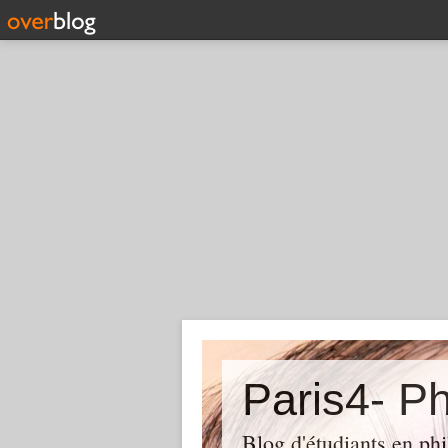
Paris4- Ph
Blog d'étudiants en phi