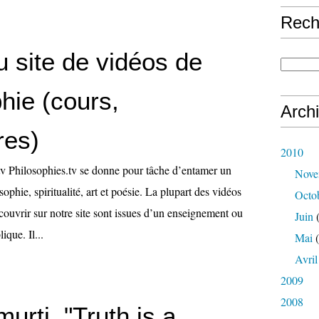
Rech
 site de vidéos de
hie (cours,
Arch
res)
2010
v Philosophies.tv se donne pour tâche d’entamer un
Nove
ophie, spiritualité, art et poésie. La plupart des vidéos
Octo
ouvrir sur notre site sont issues d’un enseignement ou
Juin
(
ique. Il...
Mai
(
Avril
2009
2008
urti, "Truth is a