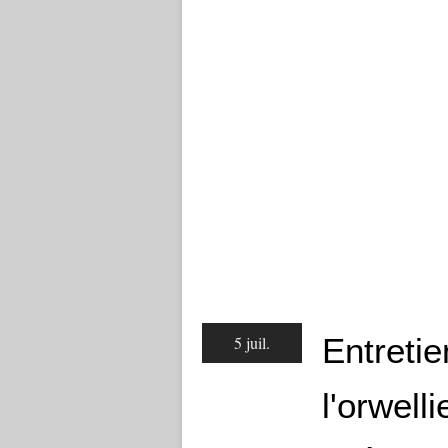
Entreti
5 juil.
l'orwelli