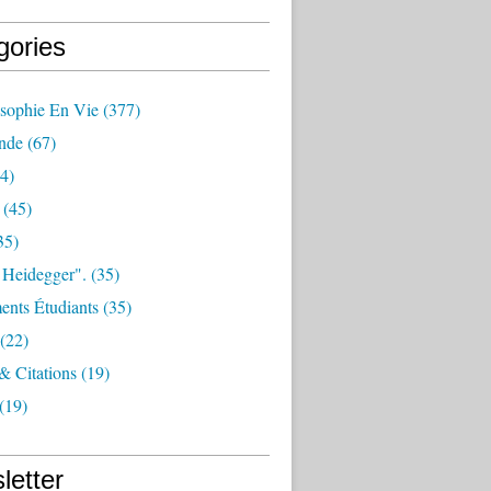
gories
osophie En Vie
(377)
nde
(67)
4)
(45)
35)
 Heidegger".
(35)
nts Étudiants
(35)
(22)
 & Citations
(19)
(19)
letter