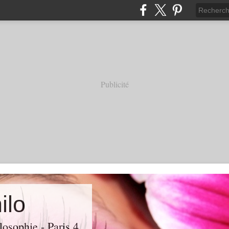
Publicité
ilo
losophie - Paris 4.