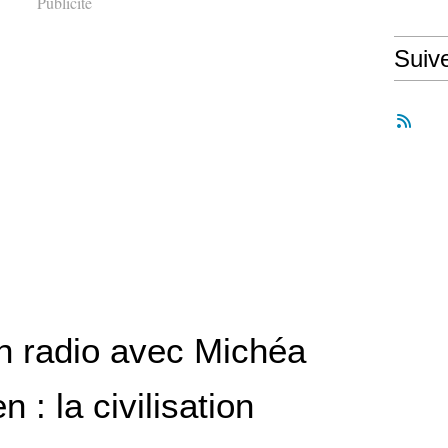
Publicité
Suiv
en radio avec Michéa
en : la civilisation