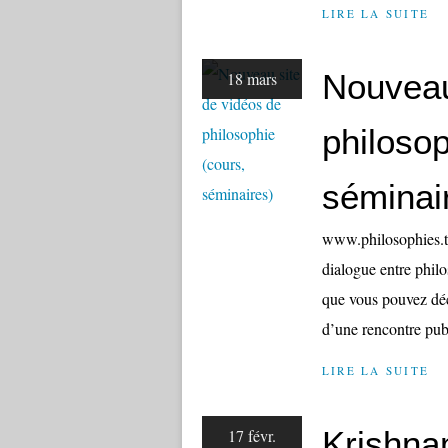
LIRE LA SUITE
Nouveau
18 mars
philosop
séminai
www.philosophies.t
dialogue entre philos
que vous pouvez déc
d’une rencontre publ
LIRE LA SUITE
Krishnam
17 févr.