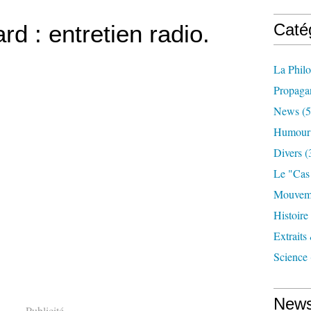
ard : entretien radio.
Caté
La Phil
Propaga
News
(5
Humour
Divers
(
Le "cas
Mouveme
Histoire
Extraits
Science
News
Publicité