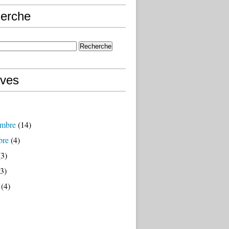
erche
ives
mbre
(14)
bre
(4)
3)
3)
(4)